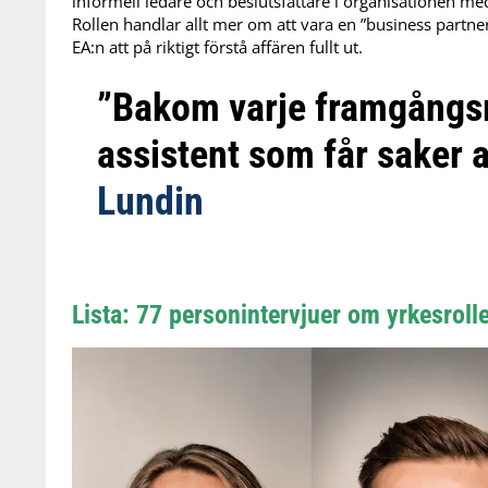
informell ledare och beslutsfattare i organisationen me
Rollen handlar allt mer om att vara en ”business partner”
EA:n att på riktigt förstå affären fullt ut.
”Bakom varje framgångsr
assistent som får saker 
Lundin
Lista: 77 personintervjuer om yrkesroll