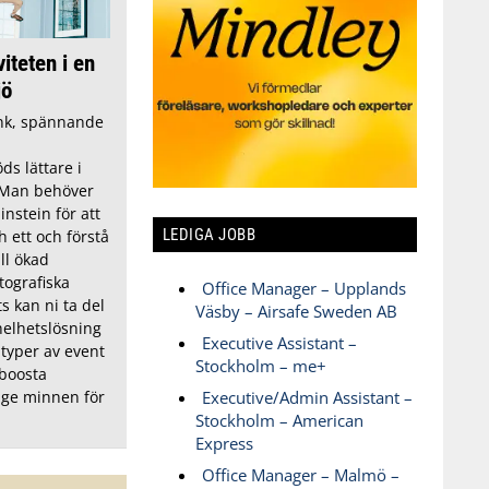
iteten i en
jö
nk, spännande
ds lättare i
. Man behöver
instein för att
LEDIGA JOBB
h ett och förstå
ill ökad
tografiska
Office Manager – Upplands
s kan ni ta del
Väsby – Airsafe Sweden AB
helhetslösning
Executive Assistant –
 typer av event
Stockholm – me+
boosta
h ge minnen för
Executive/Admin Assistant –
Stockholm – American
Express
Office Manager – Malmö –