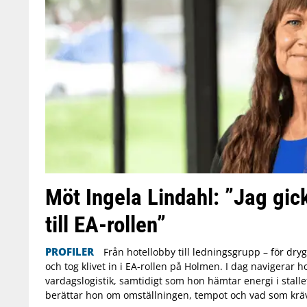
Möt Ingela Lindahl: ”Jag gic
till EA-rollen”
PROFILER
Från hotellobby till ledningsgrupp – för dry
och tog klivet in i EA-rollen på Holmen. I dag navigerar h
vardagslogistik, samtidigt som hon hämtar energi i stallet
berättar hon om omställningen, tempot och vad som krävs 