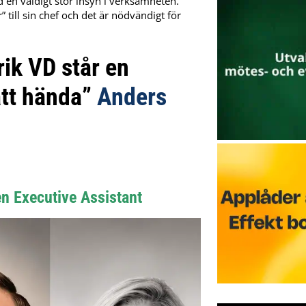
d en väldigt stor insyn i verksamheten.
 till sin chef och det är nödvändigt för
ik VD står en
att hända”
Anders
en Executive Assistant