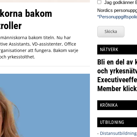
Jag godkänner E
iskorna bakom
Nordics personuppgi
*Personuppgiftspoli
roller
Skicka
m människorna bakom titeln. Nu har
ive Assistants, VD-assistenter, Office
NÄTVERK
ganisationer att fungera. Bakom varje
och yrkesstolthet.
Bli en del av
och yrkesnätv
Executiveeffe
Member klick
KRÖNIKA
UTBILDNING
-
Distansutbildning