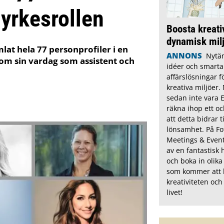
yrkesrollen
Boosta kreativ
dynamisk mil
lat hela 77 personprofiler i en
ANNONS
Nytä
 om sin vardag som assistent och
idéer och smarta
affärslösningar fö
kreativa miljöer
sedan inte vara E
räkna ihop ett oc
att detta bidrar t
lönsamhet. På Fo
Meetings & Event
av en fantastisk 
och boka in olika
som kommer att 
kreativiteten oc
livet!