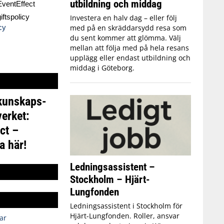
utbildning och middag
ventEffect
ftspolicy
Investera en halv dag – eller följ
med på en skräddarsydd resa som
cy
du sent kommer att glömma. Välj
mellan att följa med på hela resans
upplägg eller endast utbildning och
middag i Göteborg.
 kunskaps-
erket:
ct –
a här!
Ledningsassistent –
Stockholm – Hjärt-
Lungfonden
Ledningsassistent i Stockholm för
Hjärt-Lungfonden. Roller, ansvar
ar