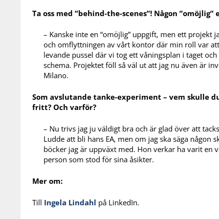
Ta oss med ”behind-the-scenes”! Någon ”omöjlig” e
– Kanske inte en “omöjlig” uppgift, men ett projekt j
och omflyttningen av vårt kontor där min roll var att
levande pussel där vi tog ett våningsplan i taget och
schema. Projektet föll så väl ut att jag nu även är inv
Milano.
Som avslutande tanke-experiment – vem skulle du v
fritt? Och varför?
– Nu trivs jag ju väldigt bra och är glad över att tac
Ludde att bli hans EA, men om jag ska säga någon sku
böcker jag är uppväxt med. Hon verkar ha varit en 
person som stod för sina åsikter.
Mer om:
Till
Ingela Lindahl
på LinkedIn.