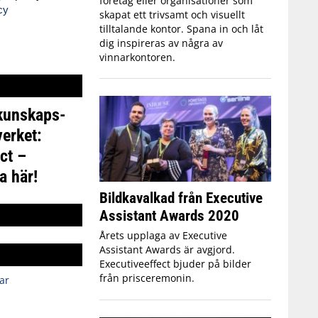
företag eller organisationer som
cy
skapat ett trivsamt och visuellt
tilltalande kontor. Spana in och låt
dig inspireras av några av
vinnarkontoren.
 kunskaps-
erket:
ct –
a här!
Bildkavalkad från Executive
Assistant Awards 2020
Årets upplaga av Executive
Assistant Awards är avgjord.
Executiveeffect bjuder på bilder
från prisceremonin.
ar