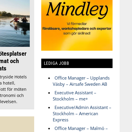
ötesplatser
 mat och
LEDIGA JOBB
ats
ryside Hotels
Office Manager – Upplands
 hotell,
Väsby – Airsafe Sweden AB
lott för möten
Executive Assistant –
stronomi och
Stockholm – me+
levelsen.
Executive/Admin Assistant –
Stockholm – American
Express
Office Manager – Malmö –