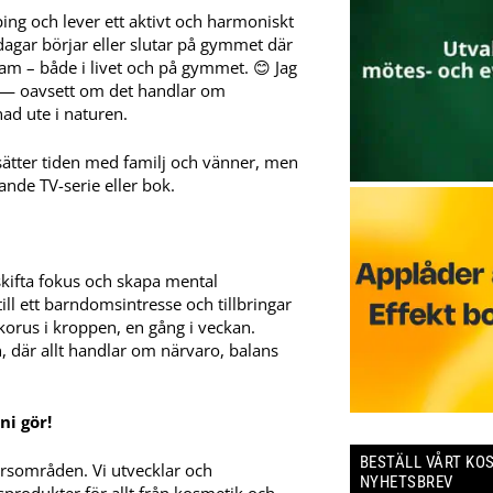
ing och lever ett aktivt och harmoniskt
 dagar börjar eller slutar på gymmet där
 team – både i livet och på gymmet.
😊
Jag
se — oavsett om det handlar om
nad ute i naturen.
esätter tiden med familj och vänner, men
nde TV-serie eller bok.
 skifta fokus och skapa mental
ill ett barndomsintresse och tillbringar
ckorus i kroppen, en gång i veckan.
, där allt handlar om närvaro, balans
i gör!
BESTÄLL VÅRT KO
rsområden. Vi utvecklar och
NYHETSBREV
rodukter för allt från kosmetik och