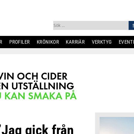
Sök
efter:
R
PROFILER
KRÖNIKOR
KARRIÄR
VERKTYG
EVENT
”Jag gick från