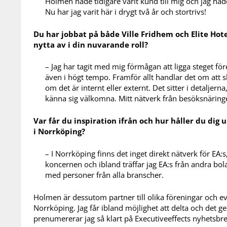
Holmen hade tidigare varit kund till mig och jag hade 
Nu har jag varit här i drygt två år och stortrivs!
Du har jobbat på både Ville Fridhem och Elite Hote
nytta av i din nuvarande roll?
– Jag har tagit med mig förmågan att ligga steget fö
även i högt tempo. Framför allt handlar det om att 
om det är internt eller externt. Det sitter i detaljerna
känna sig välkomna. Mitt nätverk från besöksnäringen
Var får du inspiration ifrån och hur håller du dig 
i Norrköping?
– I Norrköping finns det inget direkt nätverk för EA:
koncernen och ibland träffar jag EA:s från andra bola
med personer från alla branscher.
Holmen är dessutom partner till olika föreningar och 
Norrköping. Jag får ibland möjlighet att delta och det g
prenumererar jag så klart på Executiveeffects nyhetsbr