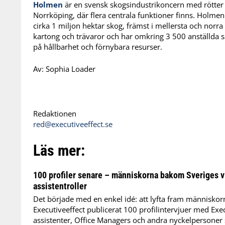
Holmen
är en svensk skogsindustrikoncern med rötter fr
Norrköping, där flera centrala funktioner finns. Holme
cirka 1 miljon hektar skog, främst i mellersta och norr
kartong och trävaror och har omkring 3 500 anställda 
på hållbarhet och förnybara resurser.
Av:
Sophia Loader
Redaktionen
red@executiveeffect.se
Läs mer:
100 profiler senare – människorna bakom Sveriges v
assistentroller
Det började med en enkel idé: att lyfta fram människor
Executiveeffect publicerat 100 profilintervjuer med Exec
assistenter, Office Managers och andra nyckelpersoner 