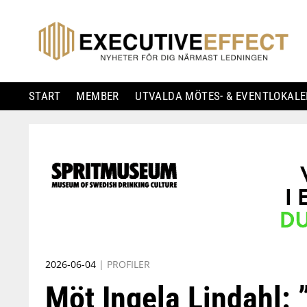
START
MEMBER
UTVALDA MÖTES- & EVENTLOKALE
Skip
to
content
2026-06-04
|
PROFILER
Möt Ingela Lindahl: 