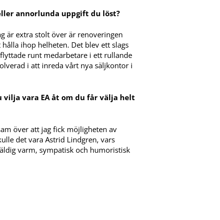
ller annorlunda uppgift du löst?
ag är extra stolt över är renoveringen
 hålla ihop helheten. Det blev ett slags
 flyttade runt medarbetare i ett rullande
olverad i att inreda vårt nya säljkontor i
ilja vara EA åt om du får välja helt
ksam över att jag fick möjligheten av
lle det vara Astrid Lindgren, vars
väldig varm, sympatisk och humoristisk