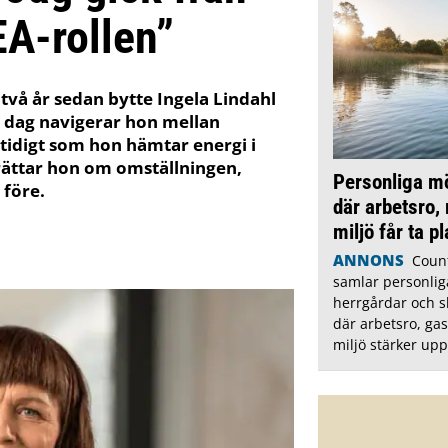
EA-rollen”
 två år sedan bytte Ingela Lindahl
 I dag navigerar hon mellan
mtidigt som hon hämtar energi i
berättar hon om omställningen,
Personliga m
 före.
där arbetsro,
miljö får ta pl
ANNONS
Count
samlar personliga
herrgårdar och s
där arbetsro, ga
miljö stärker upp