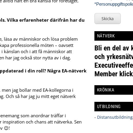
alltid haft en bra känsla för företaget.
*Personuppgiftspoli
Skicka
ls. Vilka erfarenheter därifrån har du
NÄTVERK
re, läsa av människor och lösa problem
skapa professionella möten – oavsett
Bli en del av
, i känslan och i att få människor att
och yrkesnätv
 har jag också stor nytta av i dag.
Executiveeffe
uppdaterad i din roll? Några EA-nätverk
Member klick
s, men jag bollar med EA-kollegorna i
KRÖNIKA
g. Och så har jag ju mitt eget nätverk
UTBILDNING
evenemang som anordnar träffar i
-
Distansutbildning
er inspiration och chans att nätverka. Sen
ev
😉
!