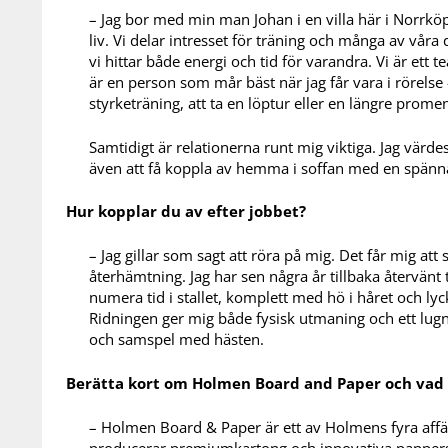
– Jag bor med min man Johan i en villa här i Norrköp
liv. Vi delar intresset för träning och många av våra
vi hittar både energi och tid för varandra. Vi är ett
är en person som mår bäst när jag får vara i rörel
styrketräning, att ta en löptur eller en längre prome
Samtidigt är relationerna runt mig viktiga. Jag värd
även att få koppla av hemma i soffan med en spänna
Hur kopplar du av efter jobbet?
– Jag gillar som sagt att röra på mig. Det får mig att
återhämtning. Jag har sen några år tillbaka återvänt t
numera tid i stallet, komplett med hö i håret och ly
Ridningen ger mig både fysisk utmaning och ett lugn
och samspel med hästen.
Berätta kort om Holmen Board and Paper och vad n
– Holmen Board & Paper är ett av Holmens fyra affä
producerar premiumkartong och innovativa pappersp