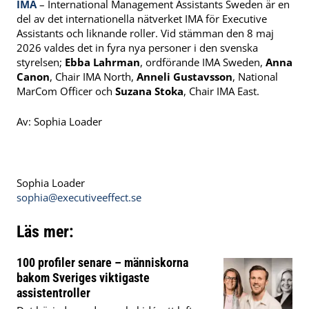
IMA
– International Management Assistants Sweden är en
del av det internationella nätverket IMA för Executive
Assistants och liknande roller. Vid stämman den 8 maj
2026 valdes det in fyra nya personer i den svenska
styrelsen;
Ebba Lahrman
, ordförande IMA Sweden,
Anna
Canon
, Chair IMA North,
Anneli Gustavsson
, National
MarCom Officer och
Suzana Stoka
, Chair IMA East.
Av:
Sophia Loader
Sophia Loader
sophia@executiveeffect.se
Läs mer:
100 profiler senare – människorna
bakom Sveriges viktigaste
assistentroller