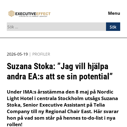
Menu
Sök
efter:
Skip
to
2026-05-19
|
PROFILER
content
Suzana Stoka: ”Jag vill hjälpa
andra EA:s att se sin potential”
Under IMA:s årsstämma den 8 maj på Nordic
Light Hotel i centrala Stockholm utsågs Suzana
Stoka, Senior Executive Assistant på Telia
Company till ny Regional Chair East. Här svarar
hon på vad som står på hennes to-do-list i nya
rollen!