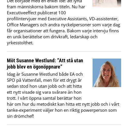
Det började med en enkel idé: att lyfta
fram människorna bakom titeln. Nu har
Executiveeffect publicerat 100
profilintervjuer med Executive Assistants, VD-assistenter,
Office Managers och andra nyckelpersoner som varje dag
får organisationer att fungera. Bakom varje intervju finns
en unik berättelse om drivkraft, ledarskap och
yrkesstolthet.
Möt Susanne Westlund: ”Att stå utan
jobb blev en ögonöppnare”
Idag är Susanne Westlund både EA och
SPO på Vattenfall, men för ett drygt år
sedan stod hon utan jobb och att hitta
ett nytt visade sig vara svårare än hon
trott. I vårt öppna samtal berättar hon
här om hur du metodiskt kan hitta ett nytt jobb och i vårt
tanke-experiment väljer hon en riktig powerperson som
sin drömchef!