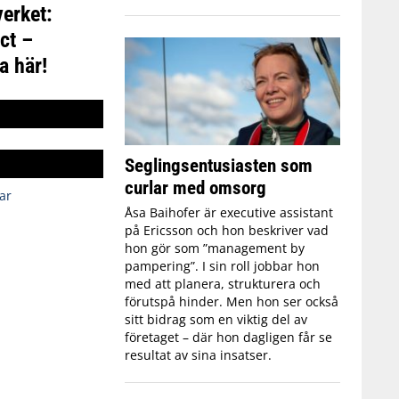
erket:
ct –
a här!
Seglingsentusiasten som
curlar med omsorg
ar
Åsa Baihofer är executive assistant
på Ericsson och hon beskriver vad
hon gör som ”management by
pampering”. I sin roll jobbar hon
med att planera, strukturera och
förutspå hinder. Men hon ser också
sitt bidrag som en viktig del av
företaget – där hon dagligen får se
resultat av sina insatser.