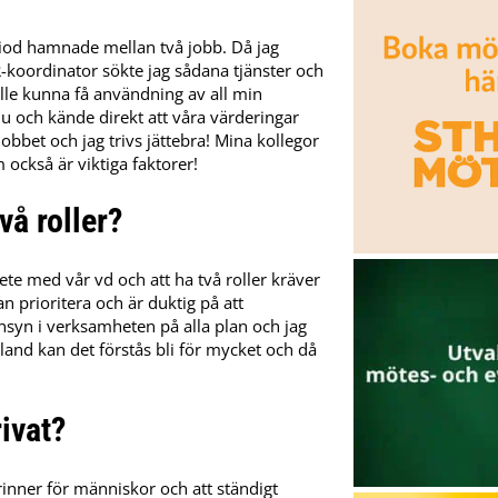
riod hamnade mellan två jobb. Då jag
R-koordinator sökte jag sådana tjänster och
lle kunna få användning av all min
u och kände direkt att våra värderingar
bbet och jag trivs jättebra! Mina kollegor
m också är viktiga faktorer!
vå roller?
ete med vår vd och att ha två roller kräver
an prioritera och är duktig på att
nsyn i verksamheten på alla plan och jag
land kan det förstås bli för mycket och då
ivat?
brinner för människor och att ständigt