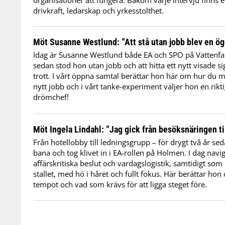
organisationer att fungera. Bakom varje intervju finns 
drivkraft, ledarskap och yrkesstolthet.
Möt Susanne Westlund: ”Att stå utan jobb blev en ö
Idag är Susanne Westlund både EA och SPO på Vattenfall
sedan stod hon utan jobb och att hitta ett nytt visade s
trott. I vårt öppna samtal berättar hon här om hur du me
nytt jobb och i vårt tanke-experiment väljer hon en ri
drömchef!
Möt Ingela Lindahl: ”Jag gick från besöksnäringen ti
Från hotellobby till ledningsgrupp – för drygt två år sed
bana och tog klivet in i EA-rollen på Holmen. I dag nav
affärskritiska beslut och vardagslogistik, samtidigt som
stallet, med hö i håret och fullt fokus. Här berättar ho
tempot och vad som krävs för att ligga steget före.