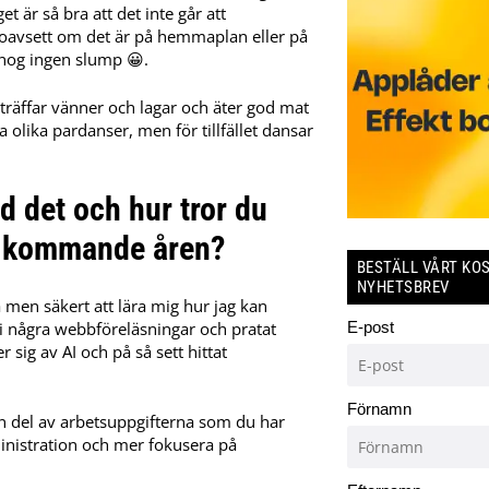
et är så bra att det inte går att
er oavsett om det är på hemmaplan eller på
 nog ingen slump 😀.
träffar vänner och lagar och äter god mat
a olika pardanser, men för tillfället dansar
d det och hur tror du
e kommande åren?
BESTÄLL VÅRT KO
NYHETSBREV
a men säkert att lära mig hur jag kan
t i några webbföreläsningar och pratat
E-post
ig av AI och på så sett hittat
Förnamn
 en del av arbetsuppgifterna som du har
inistration och mer fokusera på