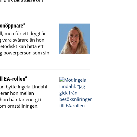
en unik berättelse om
gonöppnare”
, men för ett drygt år
ig vara svårare än hon
todiskt kan hitta ett
ktig powerperson som sin
ll EA-rollen”
an bytte Ingela Lindahl
igerar hon mellan
 hon hämtar energi i
n om omställningen,