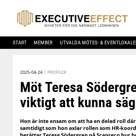
START
MEMBER
UTVALDA MÖTES- & EVENTLOKALE
Skip
to
2025-04-24
|
PROFILER
content
Möt Teresa Södergre
viktigt att kunna säg
Hon är inte ensam om att ha en delad roll där
samtidigt som hon axlar rollen som HR-koordi
berättar Teresa Södergren på Scanreco hur h