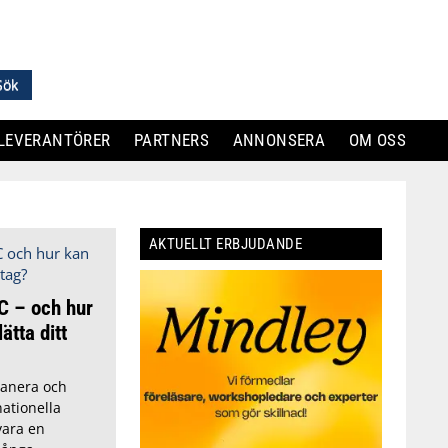
LEVERANTÖRER
PARTNERS
ANNONSERA
OM OSS
AKTUELLT ERBJUDANDE
C – och hur
ätta ditt
lanera och
ationella
ara en