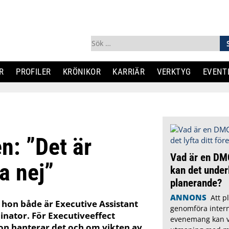
Sök
efter:
R
PROFILER
KRÖNIKOR
KARRIÄR
VERKTYG
EVENT
n: ”Det är
Vad är en DM
a nej”
kan det underl
planerande?
ANNONS
Att p
 hon både är Executive Assistant
genomföra intern
nator. För Executiveeffect
evenemang kan v
on hanterar det och om vikten av