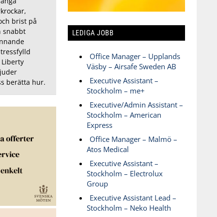
många
rkrockar,
och brist på
n snabbt
LEDIGA JOBB
ännande
stressfylld
Office Manager – Upplands
 Liberty
Väsby – Airsafe Sweden AB
bjuder
Executive Assistant –
ss berätta hur.
Stockholm – me+
Executive/Admin Assistant –
Stockholm – American
Express
Office Manager – Malmö –
Atos Medical
Executive Assistant –
Stockholm – Electrolux
Group
Executive Assistant Lead –
Stockholm – Neko Health