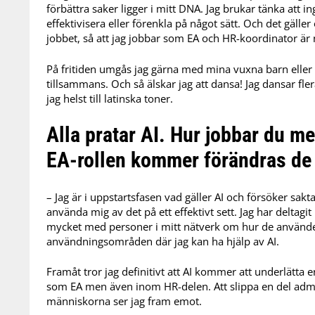
förbättra saker ligger i mitt DNA. Jag brukar tänka att ing
effektivisera eller förenkla på något sätt. Och det gäll
jobbet, så att jag jobbar som EA och HR-koordinator är
På fritiden umgås jag gärna med mina vuxna barn eller 
tillsammans. Och så älskar jag att dansa! Jag dansar fler
jag helst till latinska toner.
Alla pratar AI. Hur jobbar du me
EA-rollen kommer förändras d
– Jag är i uppstartsfasen vad gäller AI och försöker sakt
använda mig av det på ett effektivt sett. Jag har deltagi
mycket med personer i mitt nätverk om hur de använder s
användningsområden där jag kan ha hjälp av AI.
Framåt tror jag definitivt att AI kommer att underlätta
som EA men även inom HR-delen. Att slippa en del adm
människorna ser jag fram emot.