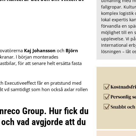
utmaning med 
fallgropar. Kultu
komplex logistik 
lokal expertis ka
förvandla en sp
möjlighet till en 
upplevelse. Vi på
International er
nnovatörerna
Kaj Johansson
och
Björn
lösningen – låt o
lskranar. I början monterades
stbilar, för att senare helt ersätta fasta
ch Executiveeffect får en pratstund med
t vd samtidigt som hon också axlar rollen
canreco Group. Hur fick du
 och vad avgjorde att du