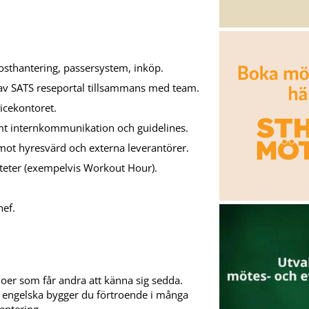
osthantering, passersystem, inköp.
 av SATS reseportal tillsammans med team.
icekontoret.
t internkommunikation och guidelines.
mot hyresvärd och externa leverantörer.
viteter (exempelvis Workout Hour).
hef.
doer som får andra att känna sig sedda.
engelska bygger du förtroende i många