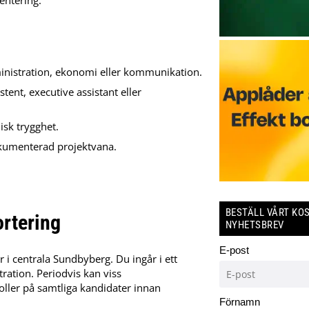
mentering.
ministration, ekonomi eller kommunikation.
stent, executive assistant eller
isk trygghet.
kumenterad projektvana.
BESTÄLL VÅRT KO
ortering
NYHETSBREV
E-post
 i centrala Sundbyberg. Du ingår i ett
ration. Periodvis kan viss
oller på samtliga kandidater innan
Förnamn