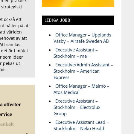
n en praktisk
t strategiskt
t också ett
LEDIGA JOBB
ot håller på att
 att världen
Office Manager – Upplands
behovet av att
Väsby – Airsafe Sweden AB
 Att samlas.
Executive Assistant –
det är i mötet
Stockholm – me+
r som idéer
r pekas ut –
Executive/Admin Assistant –
öds.
Stockholm – American
Express
Office Manager – Malmö –
Atos Medical
Executive Assistant –
Stockholm – Electrolux
Group
Executive Assistant Lead –
Stockholm – Neko Health