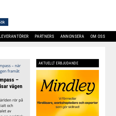
LEVERANTÖRER
PARTNERS
ANNONSERA
OM OSS
AKTUELLT ERBJUDANDE
ompass –
visar vägen
ärlden rör på
cialt och
alet av