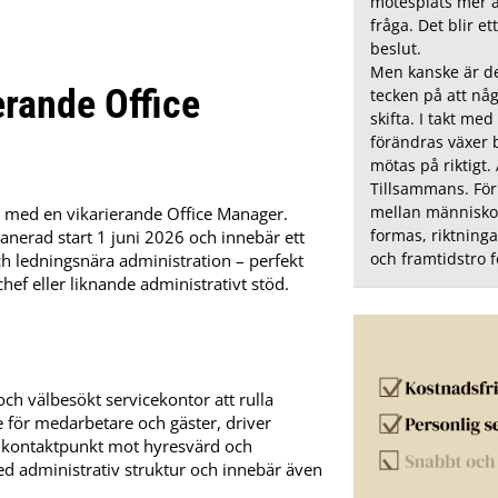
mötesplats mer ä
fråga. Det blir et
beslut.
Men kanske är de
erande Office
tecken på att någ
skifta. I takt med
förändras växer 
mötas på riktigt.
Tillsammans. För 
mellan människo
rg med en vikarierande Office Manager.
formas, riktninga
lanerad start 1 juni 2026 och innebär ett
och framtidstro f
och ledningsnära administration – perfekt
ef eller liknande administrativt stöd.
ch välbesökt servicekontor att rulla
se för medarbetare och gäster, driver
al kontaktpunkt mot hyresvärd och
ed administrativ struktur och innebär även