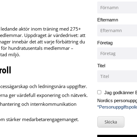
Efternamn
s ledande aktör inom träning med 275+
edlemmar. Uppdraget är värdedrivet: att
anager innebär det att varje förbättring du
Företag
en för hundratusentals medlemmar –
tad miljö.
Titel
roll
ocessägarskap och ledningsnära uppgifter.
Jag godkänner E
na ger värdefull exponering och nätverk.
Nordics personuppgi
sehantering och internkommunikation
*Personuppgiftspoli
r som stärker medarbetarengagemanget.
Skicka