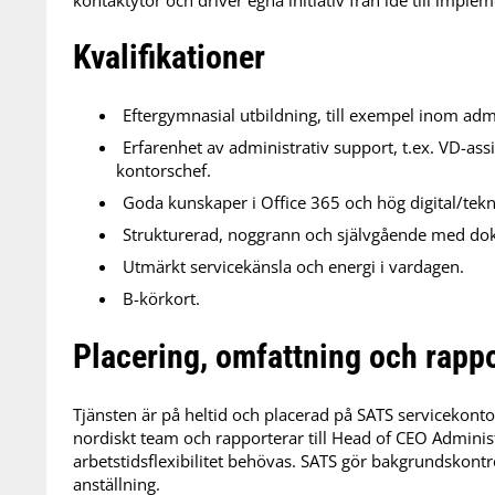
kontaktytor och driver egna initiativ från idé till imple
Kvalifikationer
Eftergymnasial utbildning, till exempel inom ad
Erfarenhet av administrativ support, t.ex. VD-assi
kontorschef.
Goda kunskaper i Office 365 och hög digital/tekn
Strukturerad, noggrann och självgående med do
Utmärkt servicekänsla och energi i vardagen.
B-körkort.
Placering, omfattning och rapp
Tjänsten är på heltid och placerad på SATS servicekontor
nordiskt team och rapporterar till Head of CEO Administ
arbetstidsflexibilitet behövas. SATS gör bakgrundskontr
anställning.