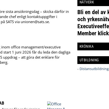
NÄTVERK
Bli en del av
före sista ansökningsdag – skicka därför in
rande chef enligt kontaktuppgifter i
och yrkesnätv
 på SATS via
unionen@sats.se
.
Executiveeffe
Member klick
KRÖNIKA
 steg inom office management/executive
d start 1 juni 2026 får du leda den dagliga
S uppdrag – att göra det enklare för
UTBILDNING
yberg.
-
Distansutbildning
 AB