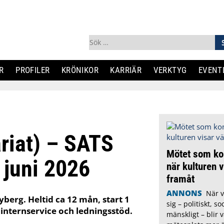
Sök
efter:
R
PROFILER
KRÖNIKOR
KARRIÄR
VERKTYG
EVENT
riat) – SATS
Mötet som k
 juni 2026
när kulturen 
framåt
ANNONS
När v
yberg. Heltid ca 12 mån, start 1
sig – politiskt, so
 internservice och ledningsstöd.
mänskligt – blir v