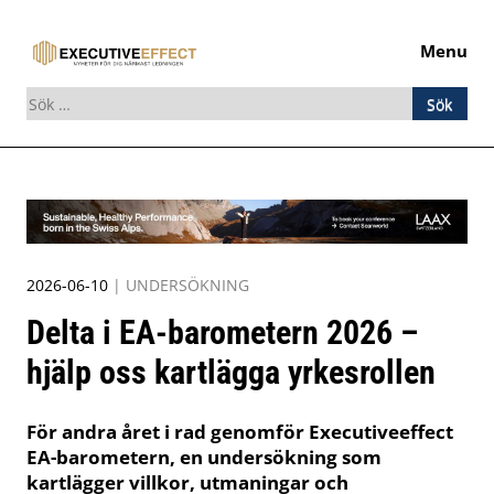
Menu
Sök
efter:
Skip
to
content
2026-06-10
|
UNDERSÖKNING
Delta i EA-barometern 2026 –
hjälp oss kartlägga yrkesrollen
För andra året i rad genomför Executiveeffect
EA-barometern, en undersökning som
kartlägger villkor, utmaningar och