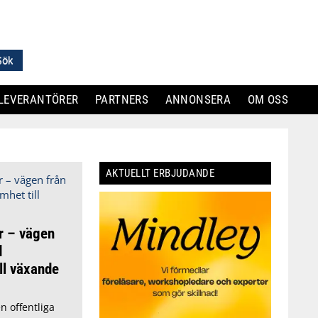
LEVERANTÖRER
PARTNERS
ANNONSERA
OM OSS
AKTUELLT ERBJUDANDE
r – vägen
d
ll växande
n offentliga