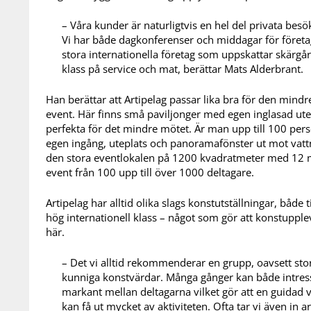
– Våra kunder är naturligtvis en hel del privata bes
Vi har både dagkonferenser och middagar för föret
stora internationella företag som uppskattar skärgå
klass på service och mat, berättar Mats Alderbrant.
Han berättar att Artipelag passar lika bra för den mindr
event. Här finns små paviljonger med egen inglasad ut
perfekta för det mindre mötet. Är man upp till 100 per
egen ingång, uteplats och panoramafönster ut mot vatt
den stora eventlokalen på 1200 kvadratmeter med 12 m
event från 100 upp till över 1000 deltagare.
Artipelag har alltid olika slags konstutställningar, bå
hög internationell klass – något som gör att konstupplev
här.
– Det vi alltid rekommenderar en grupp, oavsett stor
kunniga konstvärdar. Många gånger kan både intress
markant mellan deltagarna vilket gör att en guidad 
kan få ut mycket av aktiviteten. Ofta tar vi även in a