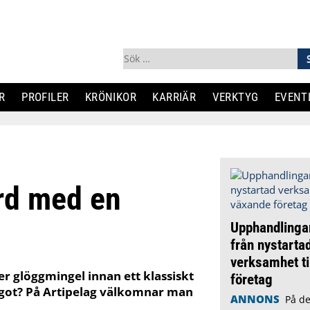
Sök
efter:
R
PROFILER
KRÖNIKOR
KARRIÄR
VERKTYG
EVENT
ord med en
Upphandlinga
från nystarta
verksamhet ti
er glöggmingel innan ett klassiskt
företag
ågot? På Artipelag välkomnar man
ANNONS
På de