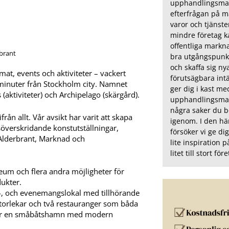
upphandlingsmar
efterfrågan på m
varor och tjänste
mindre företag 
offentliga markn
brant
bra utgångspunkt
och skaffa sig n
mat, events och aktiviteter – vackert
förutsägbara int
minuter från Stockholm city. Namnet
ger dig i kast me
 (aktiviteter) och Archipelago (skärgård).
upphandlingsmar
några saker du b
ån allt. Vår avsikt har varit att skapa
igenom. I den här
söverskridande konstutställningar,
försöker vi ge di
 Alderbrant, Marknad och
lite inspiration 
litet till stort för
um och flera andra möjligheter för
ukter.
gs-, och evenemangslokal med tillhörande
storlekar och två restauranger som båda
igger en småbåtshamn med modern