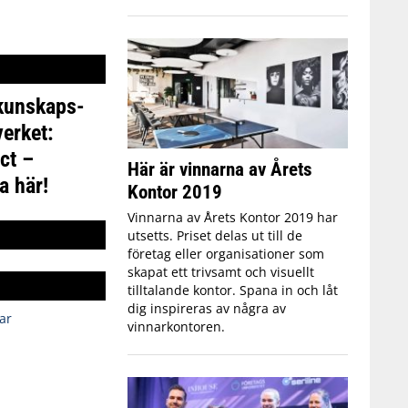
 kunskaps-
erket:
ct –
Här är vinnarna av Årets
a här!
Kontor 2019
Vinnarna av Årets Kontor 2019 har
utsetts. Priset delas ut till de
företag eller organisationer som
skapat ett trivsamt och visuellt
tilltalande kontor. Spana in och låt
dig inspireras av några av
ar
vinnarkontoren.