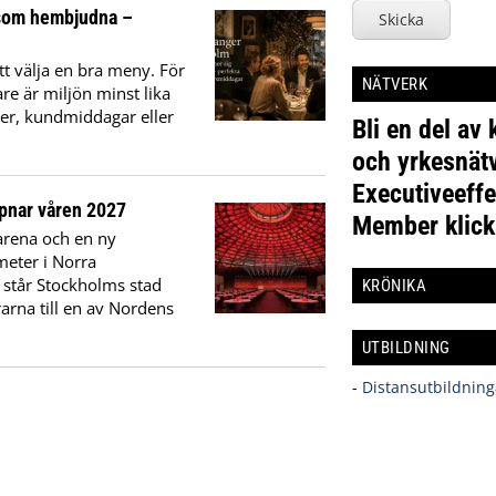
 som hembjudna –
Skicka
tt välja en bra meny. För
NÄTVERK
re är miljön minst lika
per, kundmiddagar eller
Bli en del av
och yrkesnätv
Executiveeffe
pnar våren 2027
Member klick
arena och en ny
meter i Norra
 står Stockholms stad
KRÖNIKA
rna till en av Nordens
UTBILDNING
-
Distansutbildning