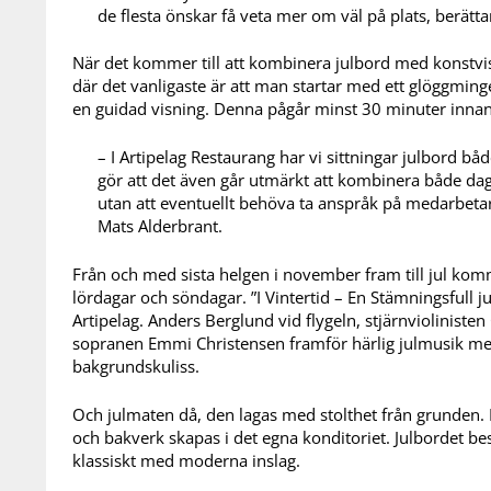
de flesta önskar få veta mer om väl på plats, berätta
När det kommer till att kombinera julbord med konstvi
där det vanligaste är att man startar med ett glöggminge
en guidad visning. Denna pågår minst 30 minuter innan s
– I Artipelag Restaurang har vi sittningar julbord bå
gör att det även går utmärkt att kombinera både da
utan att eventuellt behöva ta anspråk på medarbetare
Mats Alderbrant.
Från och med sista helgen i november fram till jul komm
lördagar och söndagar. ”I Vintertid – En Stämningsfull ju
Artipelag. Anders Berglund vid flygeln, stjärnvioliniste
sopranen Emmi Christensen framför härlig julmusik me
bakgrundskuliss.
Och julmaten då, den lagas med stolthet från grunden. La
och bakverk skapas i det egna konditoriet. Julbordet b
klassiskt med moderna inslag.