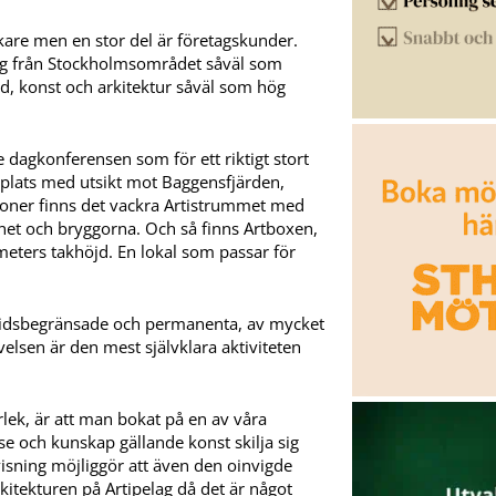
ökare men en stor del är företagskunder.
ag från Stockholmsområdet såväl som
rd, konst och arkitektur såväl som hög
e dagkonferensen som för ett riktigt stort
eplats med utsikt mot Baggensfjärden,
soner finns det vackra Artistrummet med
net och bryggorna. Och så finns Artboxen,
eters takhöjd. En lokal som passar för
de tidsbegränsade och permanenta, av mycket
elsen är den mest självklara aktiviteten
lek, är att man bokat på en av våra
e och kunskap gällande konst skilja sig
visning möjliggör att även den oinvigde
rkitekturen på Artipelag då det är något