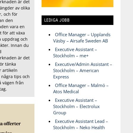
knaden är det
ängder av olika
r, och för
LEDIGA JOBB
kan den
aden vara en
 för att växa
Office Manager – Upplands
ya uppdrag och
Väsby – Airsafe Sweden AB
äkter. Innan du
Executive Assistant –
d
Stockholm – me+
knaden är det
ör tänka
Executive/Admin Assistant –
 artikeln
Stockholm – American
g några tips och
Express
på vägen från
Office Manager – Malmö –
etag.
Atos Medical
Executive Assistant –
Stockholm – Electrolux
Group
Executive Assistant Lead –
Stockholm – Neko Health