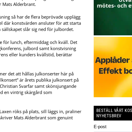
r Mats Alderbrant.
sning så har de flera beprövade upplägg
l där konstvärden ansluter för att starta
ällskapet slår sig ned för julbordet.
de för lunch, eftermiddag och kväll. Det
gkonferens, julbord samt konstvisning
ns eller kunders kvällstid, berättar
er det att hållas julkonserter här på
lkonsert” är årets publika julkonsert på
n Christian Svarfar samt skönsjungande
d en vintrig skärgård som
BESTÄLL VÅRT KO
xen röks på plats, sill läggs in, praliner
NYHETSBREV
eskriver Mats Alderbrant som genuint
E-post