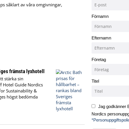
ps såklart av våra omgivningar,
Förnamn
Efternamn
Företag
iges främsta lyxhotell
tt stärka sin
Titel
aff Hotel Guide Nordics
for Sustainability &
riges högst bedömda
Jag godkänner E
Nordics personuppgi
*Personuppgiftspoli