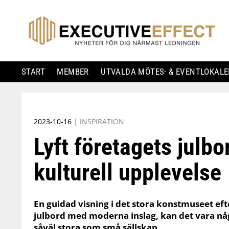
START
MEMBER
UTVALDA MÖTES- & EVENTLOKALE
Skip
to
2023-10-16
|
INSPIRATION
content
Lyft företagets julb
kulturell upplevelse
En guidad visning i det stora konstmuseet eft
julbord med moderna inslag, kan det vara n
såväl stora som små sällskap.