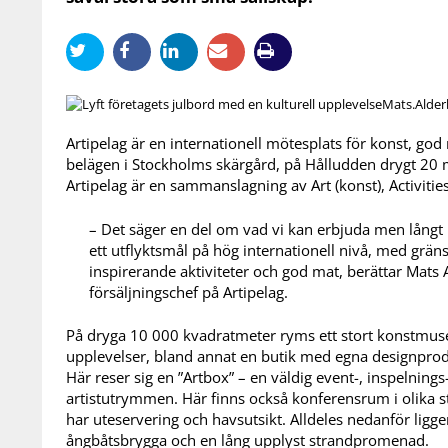
Mats.Alder
Artipelag är en internationell mötesplats för konst, god 
belägen i Stockholms skärgård, på Hålludden drygt 20 
Artipelag är en sammanslagning av Art (konst), Activities
– Det säger en del om vad vi kan erbjuda men långt ifr
ett utflyktsmål på hög internationell nivå, med grän
inspirerande aktiviteter och god mat, berättar Mats
försäljningschef på Artipelag.
På dryga 10 000 kvadratmeter ryms ett stort konstmuse
upplevelser, bland annat en butik med egna designprod
Här reser sig en ”Artbox” – en väldig event-, inspelnin
artistutrymmen. Här finns också konferensrum i olika 
har uteservering och havsutsikt. Alldeles nedanför l
ångbåtsbrygga och en lång upplyst strandpromenad.