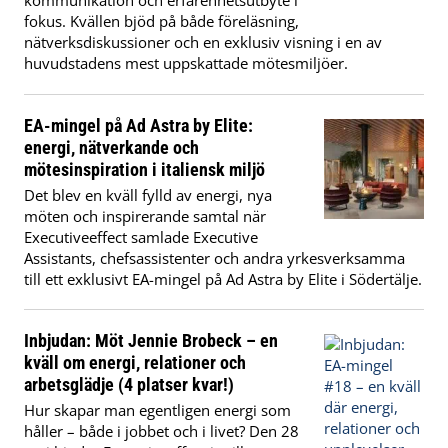
kommunikation och erfarenhetsutbyte i
fokus. Kvällen bjöd på både föreläsning,
nätverksdiskussioner och en exklusiv visning i en av
huvudstadens mest uppskattade mötesmiljöer.
EA-mingel på Ad Astra by Elite:
energi, nätverkande och
mötesinspiration i italiensk miljö
Det blev en kväll fylld av energi, nya
möten och inspirerande samtal när
Executiveeffect samlade Executive
Assistants, chefsassistenter och andra yrkesverksamma
till ett exklusivt EA-mingel på Ad Astra by Elite i Södertälje.
Inbjudan: Möt Jennie Brobeck – en
kväll om energi, relationer och
arbetsglädje (4 platser kvar!)
Hur skapar man egentligen energi som
håller – både i jobbet och i livet?
Den 28