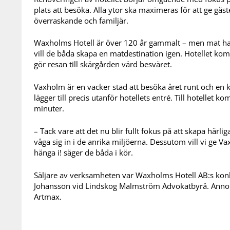
plats att besöka. Alla ytor ska maximeras för att ge gä
överraskande och familjär.
Waxholms Hotell är över 120 år gammalt – men mat har 
vill de båda skapa en matdestination igen. Hotellet k
gör resan till skärgården värd besväret.
Vaxholm är en vacker stad att besöka året runt och en k
lägger till precis utanför hotellets entré. Till hotelle
minuter.
– Tack vare att det nu blir fullt fokus på att skapa här
våga sig in i de anrika miljöerna. Dessutom vill vi ge 
hänga i! säger de båda i kör.
Säljare av verksamheten var Waxholms Hotell AB:s konk
Johansson vid Lindskog Malmström Advokatbyrå. Annordi
Artmax.