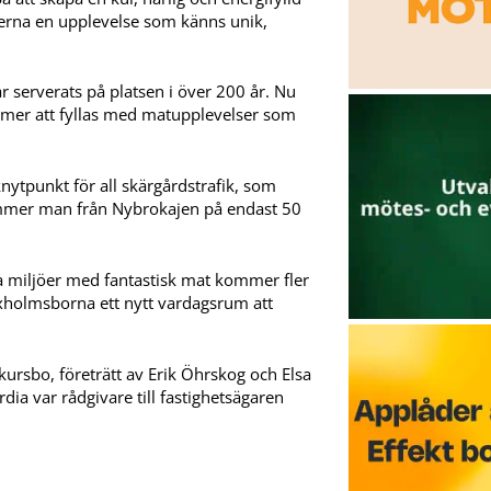
sterna en upplevelse som känns unik,
serverats på platsen i över 200 år. Nu
ommer att fyllas med matupplevelser som
nytpunkt för all skärgårdstrafik, som
t kommer man från Nybrokajen på endast 50
liga miljöer med fantastisk mat kommer fler
Vaxholmsborna ett nytt vardagsrum att
ursbo, företrätt av Erik Öhrskog och Elsa
a var rådgivare till fastighetsägaren