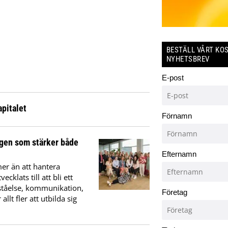
BESTÄLL VÅRT KO
NYHETSBREV
E-post
apitalet
Förnamn
ngen som stärker både
Efternamn
mer än att hantera
klats till att bli ett
rståelse, kommunikation,
Företag
llt fler att utbilda sig