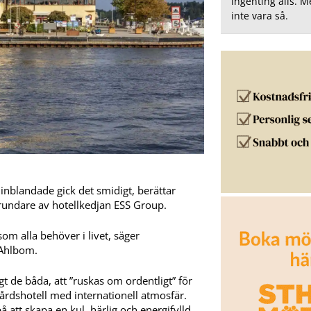
ingenting alls. 
inte vara så.
 inblandade gick det smidigt, berättar
rundare av hotellkedjan ESS Group.
om alla behöver i livet, säger
 Ahlbom.
t de båda, att ”ruskas om ordentligt” för
gårdshotell med internationell atmosfär.
att skapa en kul, härlig och energifylld