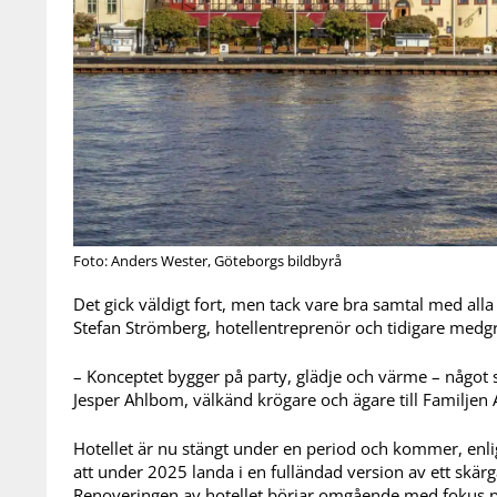
Foto: Anders Wester, Göteborgs bildbyrå
Det gick väldigt fort, men tack vare bra samtal med alla
Stefan Strömberg, hotellentreprenör och tidigare medg
– Konceptet bygger på party, glädje och värme – något s
Jesper Ahlbom, välkänd krögare och ägare till Familjen
Hotellet är nu stängt under en period och kommer, enlig
att under 2025 landa i en fulländad version av ett skär
Renoveringen av hotellet börjar omgående med fokus på 