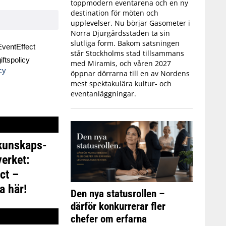
toppmodern eventarena och en ny
destination för möten och
upplevelser. Nu börjar Gasometer i
Norra Djurgårdsstaden ta sin
slutliga form. Bakom satsningen
ventEffect
står Stockholms stad tillsammans
ftspolicy
med Miramis, och våren 2027
cy
öppnar dörrarna till en av Nordens
mest spektakulära kultur- och
eventanläggningar.
 kunskaps-
erket:
ct –
a här!
Den nya statusrollen –
därför konkurrerar fler
chefer om erfarna