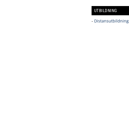
UTBILDNING
-
Distansutbildning