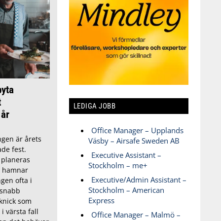
byta
t
LEDIGA JOBB
 år
Office Manager – Upplands
gen är årets
Väsby – Airsafe Sweden AB
de fest.
Executive Assistant –
 planeras
Stockholm – me+
g hamnar
Executive/Admin Assistant –
en ofta i
Stockholm – American
 snabb
Express
cknick som
i värsta fall
Office Manager – Malmö –