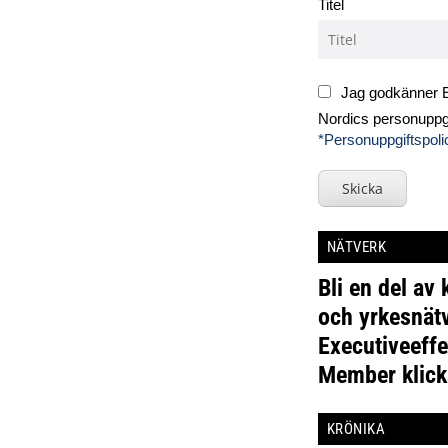
Titel
Jag godkänner E
Nordics personuppgi
*Personuppgiftspoli
Skicka
NÄTVERK
Bli en del av
och yrkesnätv
Executiveeffe
Member klick
KRÖNIKA