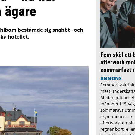
 ägare
Ahlbom bestämde sig snabbt - och
ka hotellet.
Fem skäl att 
afterwork mo
sommarfest i
ANNONS
Sommaravslutnin
mest underskatta
Medan julbordet
månader i förvä
sommaravslutning
skymundan – en
afterwork, en pi
regnar bort, eller 