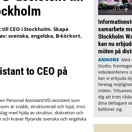
ockholm
Informationst
samarbete m
 till CEO i Stockholm. Skapa
rav: svenska, engelska, B-körkort.
Stockholm Wa
kan nu erbju
möten på dis
ANNONS
Med 
Studio, framtage
istant to CEO på
videokonferens 
kan vi erbjuda di
företag möjlighet
möten. Tillsamma
dig att trots råd
er en Personal Assistant/VD-assistent som
dina deltagare v
som är snabb, strukturerad och lojal, trivs
befinner sig.
ag med hjälp av struktur, diskretion och
lm och kräver flytande svenska och engelska