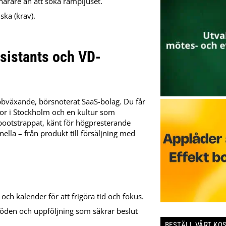
narare än att söka rampljuset.
ka (krav).
ssistants och VD-
abbväxande, börsnoterat SaaS-bolag. Du får
tor i Stockholm och en kultur som
ootstrappat, känt för högpresterande
lla – från produkt till försäljning med
 och kalender för att frigöra tid och fokus.
löden och uppföljning som säkrar beslut
BESTÄLL VÅRT KO