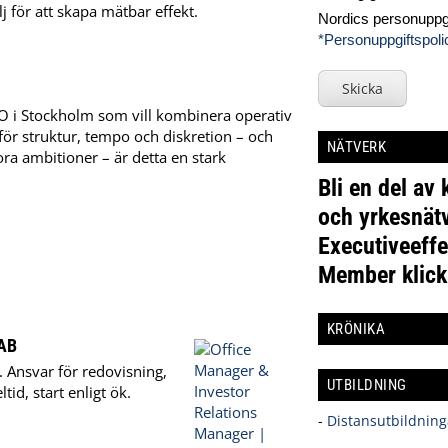
 för att skapa mätbar effekt.
Nordics personuppgi
*Personuppgiftspoli
Skicka
CEO i Stockholm som vill kombinera operativ
för struktur, tempo och diskretion – och
NÄTVERK
tora ambitioner – är detta en stark
Bli en del av
och yrkesnätv
Executiveeffe
Member klick
KRÖNIKA
 AB
. Ansvar för redovisning,
UTBILDNING
id, start enligt ök.
-
Distansutbildning