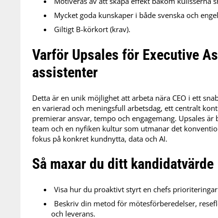
Motiveras av att skapa effekt bakom kulisserna s
Mycket goda kunskaper i både svenska och engels
Giltigt B-körkort (krav).
Varför Upsales för Executive A
assistenter
Detta är en unik möjlighet att arbeta nära CEO i ett sn
en varierad och meningsfull arbetsdag, ett centralt kon
premierar ansvar, tempo och engagemang. Upsales är b
team och en nyfiken kultur som utmanar det konventione
fokus på konkret kundnytta, data och AI.
Så maxar du ditt kandidatvärde
Visa hur du proaktivt styrt en chefs prioriteringar
Beskriv din metod för mötesförberedelser, resef
och leverans.