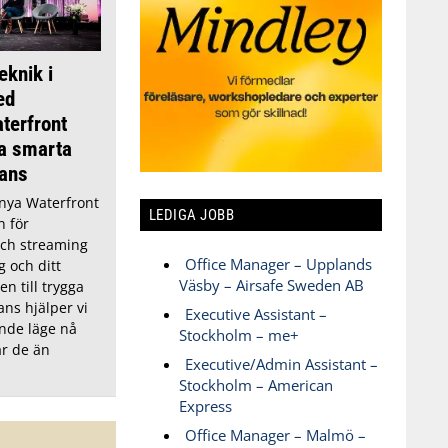
eknik i
ed
terfront
da smarta
tans
nya Waterfront
LEDIGA JOBB
n för
och streaming
Office Manager – Upplands
g och ditt
Väsby – Airsafe Sweden AB
en till trygga
ns hjälper vi
Executive Assistant –
ande läge nå
Stockholm – me+
ar de än
Executive/Admin Assistant –
Stockholm – American
Express
Office Manager – Malmö –