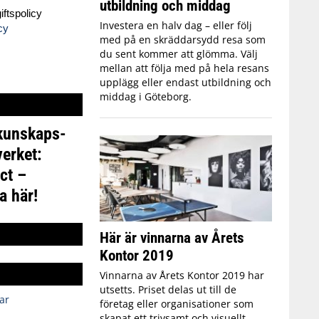
utbildning och middag
ftspolicy
Investera en halv dag – eller följ
cy
med på en skräddarsydd resa som
du sent kommer att glömma. Välj
mellan att följa med på hela resans
upplägg eller endast utbildning och
middag i Göteborg.
 kunskaps-
erket:
ct –
a här!
Här är vinnarna av Årets
Kontor 2019
Vinnarna av Årets Kontor 2019 har
utsetts. Priset delas ut till de
ar
företag eller organisationer som
skapat ett trivsamt och visuellt