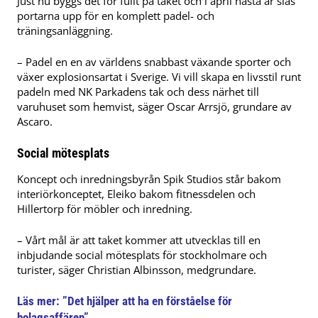
Just nu byggs det för fullt på taket och i april nästa år slås
portarna upp för en komplett padel- och
träningsanläggning.
– Padel en en av världens snabbast växande sporter och
växer explosionsartat i Sverige. Vi vill skapa en livsstil runt
padeln med NK Parkadens tak och dess närhet till
varuhuset som hemvist, säger Oscar Arrsjö, grundare av
Ascaro.
Social mötesplats
Koncept och inredningsbyrån Spik Studios står bakom
interiörkonceptet, Eleiko bakom fitnessdelen och
Hillertorp för möbler och inredning.
– Vårt mål är att taket kommer att utvecklas till en
inbjudande social mötesplats för stockholmare och
turister, säger Christian Albinsson, medgrundare.
Läs mer:
”Det hjälper att ha en förståelse för
bolagsaffären”