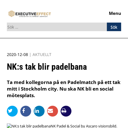
Menu
Sök
efter:
Skip
to
2020-12-08
|
AKTUELLT
content
NK:s tak blir padelbana
Ta med kollegorna på en Padelmatch på ett tak
mitt i Stockholm city. Nu ska NK bli en social
mötesplats.
NK Padel & Social by Ascaro visionsbild.