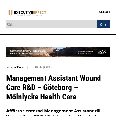
Menu
Sök
efter:
Skip
to
content
2026-05-28
|
LEDIGA JOBB
Management Assistant Wound
Care R&D – Göteborg –
Mölnlycke Health Care
Affärsorienterad Management Assistant till