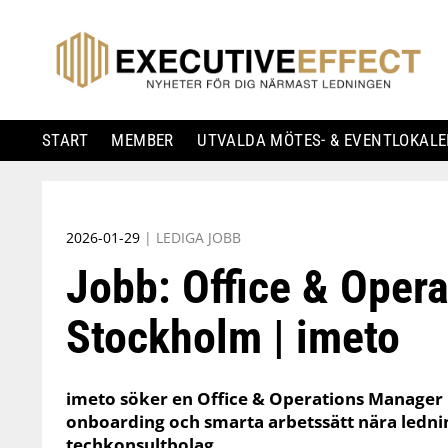
START
MEMBER
UTVALDA MÖTES- & EVENTLOKALE
Skip
to
2026-01-29
|
LEDIGA JOBB
content
Jobb: Office & Oper
Stockholm | imeto
imeto söker en Office & Operations Manager 
onboarding och smarta arbetssätt nära ledni
techkonsultbolag.