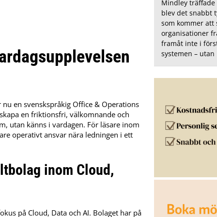
Mindley träffade
blev det snabbt t
som kommer att s
organisationer f
framåt inte i för
vardagsupplevelsen
systemen – utan
r nu en svensk­språkig Office & Operations
ll skapa en friktionsfri, välkomnande och
 om, utan känns i vardagen. För läsare inom
are operativt ansvar nära ledningen i ett
tbolag inom Cloud,
okus på Cloud, Data och AI. Bolaget har på