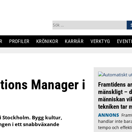
Sök
efter:
R
PROFILER
KRÖNIKOR
KARRIÄR
VERKTYG
EVENT
ations Manager i
Framtidens ar
mänskligt – dä
människan vik
tekniken tar 
ANNONS
Fram
i Stockholm. Bygg kultur,
handlar inte bar
ngen i ett snabbväxande
tempo och effekti