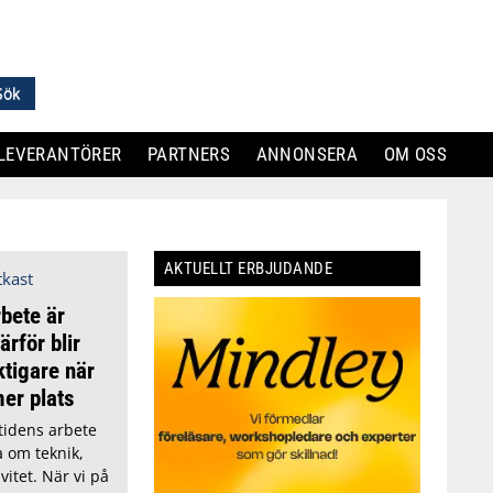
LEVERANTÖRER
PARTNERS
ANNONSERA
OM OSS
AKTUELLT ERBJUDANDE
bete är
rför blir
tigare när
mer plats
tidens arbete
a om teknik,
vitet. När vi på