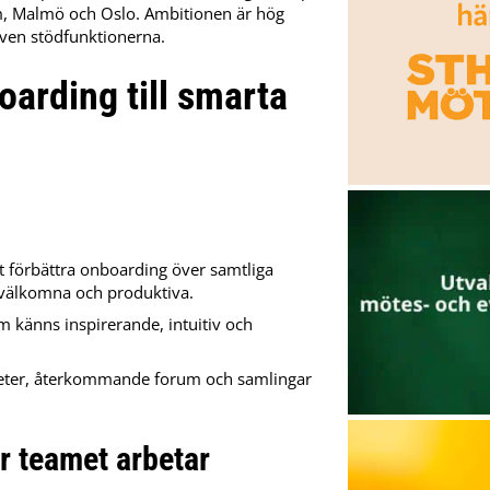
olm, Malmö och Oslo. Ambitionen är hög
även stödfunktionerna.
arding till smarta
t förbättra onboarding över samtliga
, välkomna och produktiva.
m känns inspirerande, intuitiv och
iteter, återkommande forum och samlingar
ur teamet arbetar