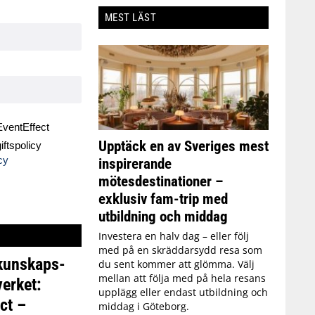
MEST LÄST
ventEffect
Upptäck en av Sveriges mest
ftspolicy
cy
inspirerande
mötesdestinationer –
exklusiv fam-trip med
utbildning och middag
Investera en halv dag – eller följ
med på en skräddarsydd resa som
 kunskaps-
du sent kommer att glömma. Välj
mellan att följa med på hela resans
erket:
upplägg eller endast utbildning och
ct –
middag i Göteborg.