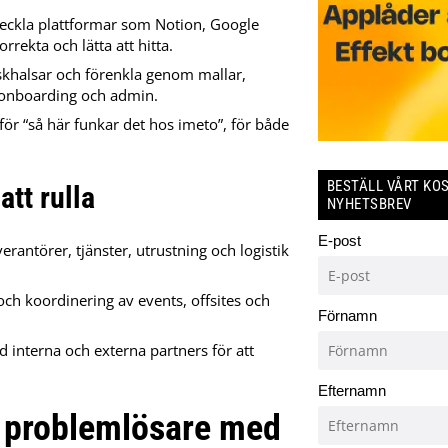
veckla plattformar som Notion, Google
rrekta och lätta att hitta.
askhalsar och förenkla genom mallar,
m onboarding och admin.
för “så här funkar det hos imeto”, för både
BESTÄLL VÅRT KO
att rulla
NYHETSBREV
E-post
rantörer, tjänster, utrustning och logistik
 och koordinering av events, offsites och
Förnamn
 interna och externa partners för att
Efternamn
d problemlösare med