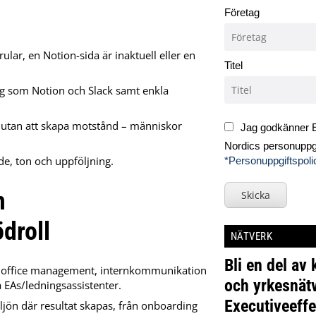
Företag
lar, en Notion-sida är inaktuell eller en
Titel
yg som Notion och Slack samt enkla
 utan att skapa motstånd – människor
Jag godkänner E
Nordics personuppgi
de, ton och uppföljning.
*Personuppgiftspoli
n
Skicka
droll
NÄTVERK
Bli en del av
r office management, internkommunikation
och yrkesnätv
a EAs/ledningsassistenter.
Executiveeffe
ljön där resultat skapas, från onboarding