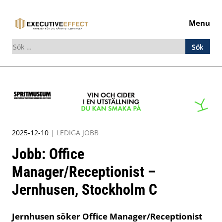
Menu
Sök
efter:
Skip
to
content
2025-12-10
|
LEDIGA JOBB
Jobb: Office
Manager/Receptionist –
Jernhusen, Stockholm C
Jernhusen söker Office Manager/Receptionist