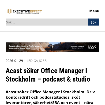
Menu
Sök
efter:
Skip
to
content
2026-01-29
|
LEDIGA JOBB
Acast söker Office Manager i
Stockholm – podcast & studio
Acast söker Office Manager i Stockholm. Driv
kontorsdrift och podcaststudios, sköt
leverantörer, säkerhet/SBA och event – nära