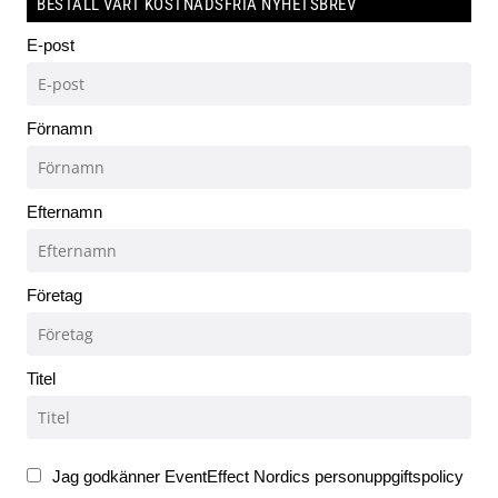
BESTÄLL VÅRT KOSTNADSFRIA NYHETSBREV
E-post
Förnamn
Efternamn
Företag
Titel
Jag godkänner EventEffect Nordics personuppgiftspolicy