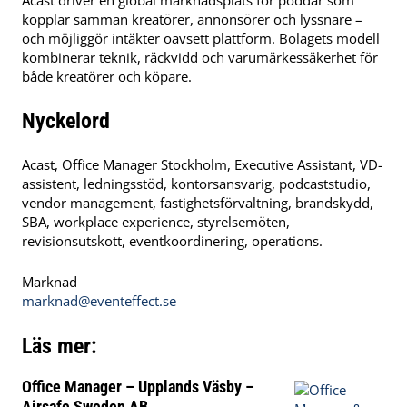
Acast driver en global marknadsplats för poddar som
kopplar samman kreatörer, annonsörer och lyssnare –
och möjliggör intäkter oavsett plattform. Bolagets modell
kombinerar teknik, räckvidd och varumärkessäkerhet för
både kreatörer och köpare.
Nyckelord
Acast, Office Manager Stockholm, Executive Assistant, VD-
assistent, ledningsstöd, kontorsansvarig, podcaststudio,
vendor management, fastighetsförvaltning, brandskydd,
SBA, workplace experience, styrelsemöten,
revisionsutskott, eventkoordinering, operations.
Marknad
marknad@eventeffect.se
Läs mer:
Office Manager – Upplands Väsby –
Airsafe Sweden AB