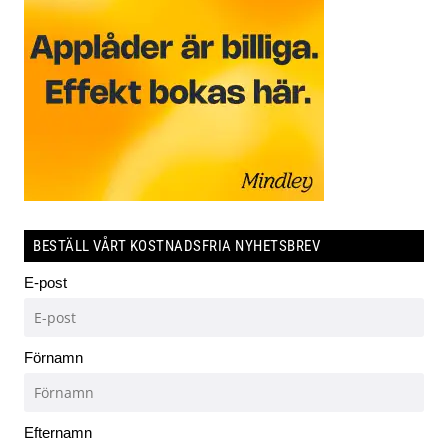
BESTÄLL VÅRT KOSTNADSFRIA NYHETSBREV
E-post
Förnamn
Efternamn