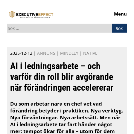
Menu
Sök
efter:
Skip
2025-12-12
|
ANNONS
|
MINDLEY
|
NATIVE
to
content
AI i ledningsarbete – och
varför din roll blir avgörande
när förändringen accelererar
Du som arbetar nära en chef vet vad
förändring betyder i praktiken. Nya verktyg.
Nya förväntningar. Nya arbetssätt. Men när
AI i ledningsarbete tar fart händer något
mer: tempot ökar för alla – utom för dem