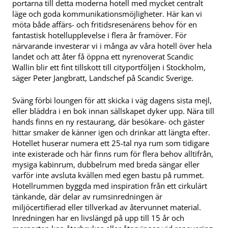
portarna till detta moderna hotell med mycket centralt
läge och goda kommunikationsmöjligheter. Här kan vi
möta både affärs- och fritidsresenärens behov för en
fantastisk hotellupplevelse i flera år framöver. För
närvarande investerar vi i många av våra hotell över hela
landet och att åter få öppna ett nyrenoverat Scandic
Wallin blir ett fint tillskott till cityportföljen i Stockholm,
säger Peter Jangbratt, Landschef på Scandic Sverige.
Sväng förbi loungen för att skicka i väg dagens sista mejl,
eller bläddra i en bok innan sällskapet dyker upp. Nära till
hands finns en ny restaurang, där besökare- och gäster
hittar smaker de känner igen och drinkar att längta efter.
Hotellet huserar numera ett 25-tal nya rum som tidigare
inte existerade och här finns rum för flera behov alltifrån,
mysiga kabinrum, dubbelrum med breda sängar eller
varför inte avsluta kvällen med egen bastu på rummet.
Hotellrummen byggda med inspiration från ett cirkulärt
tänkande, där delar av rumsinredningen är
miljöcertifierad eller tillverkad av återvunnet material.
Inredningen har en livslängd på upp till 15 år och