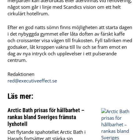
merparten kan återbrukas eller återvinnas vid renovering,
något som går i linje med Scandics vision om ett helt
cirkulärt hotellrum.
Efter en god natts sömn finns möjligheten att starta dagen
i det nybyggda gymmet eller låta doften av färskt kaffe
och croissanter visa vägen till frukosten. Fyll tallriken med
godsaker, låt kroppen vakna till liv och se fram emot en
dag av nya intryck och upplevelser i ett pulserande
centrum.
Redaktionen
red@executiveeffect.se
Läs mer:
Arctic Bath prisas för hållbarhet –
rankas bland Sveriges främsta
lyxhotell
Det flytande spahotellet Arctic Bath i
Harads fortsätter att stärka sin