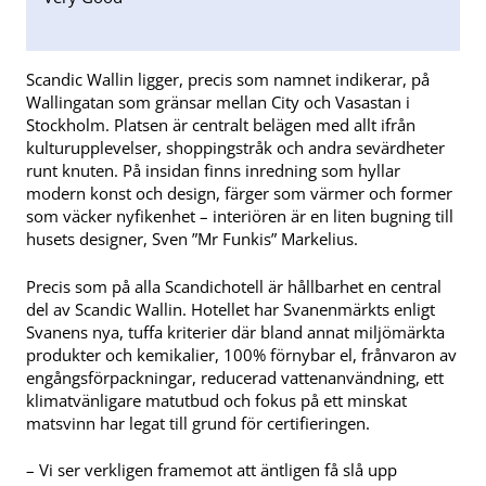
Scandic Wallin ligger, precis som namnet indikerar, på
Wallingatan som gränsar mellan City och Vasastan i
Stockholm. Platsen är centralt belägen med allt ifrån
kulturupplevelser, shoppingstråk och andra sevärdheter
runt knuten. På insidan finns inredning som hyllar
modern konst och design, färger som värmer och former
som väcker nyfikenhet – interiören är en liten bugning till
husets designer, Sven ”Mr Funkis” Markelius.
Precis som på alla Scandichotell är hållbarhet en central
del av Scandic Wallin. Hotellet har Svanenmärkts enligt
Svanens nya, tuffa kriterier där bland annat miljömärkta
produkter och kemikalier, 100% förnybar el, frånvaron av
engångsförpackningar, reducerad vatten­användning, ett
klimatvänligare matutbud och fokus på ett minskat
matsvinn har legat till grund för certifieringen.
– Vi ser verkligen framemot att äntligen få slå upp