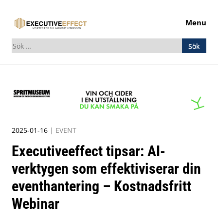
Menu
Sök
efter:
Skip
to
content
2025-01-16
|
EVENT
Executiveeffect tipsar: AI-
verktygen som effektiviserar din
eventhantering – Kostnadsfritt
Webinar