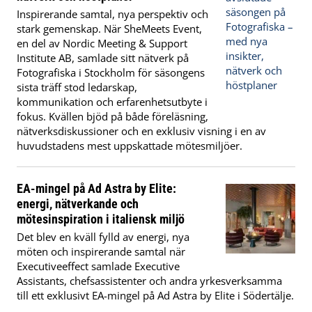
Inspirerande samtal, nya perspektiv och
stark gemenskap. När SheMeets Event,
en del av Nordic Meeting & Support
Institute AB, samlade sitt nätverk på
Fotografiska i Stockholm för säsongens
sista träff stod ledarskap,
kommunikation och erfarenhetsutbyte i
fokus. Kvällen bjöd på både föreläsning,
nätverksdiskussioner och en exklusiv visning i en av
huvudstadens mest uppskattade mötesmiljöer.
EA-mingel på Ad Astra by Elite:
energi, nätverkande och
mötesinspiration i italiensk miljö
Det blev en kväll fylld av energi, nya
möten och inspirerande samtal när
Executiveeffect samlade Executive
Assistants, chefsassistenter och andra yrkesverksamma
till ett exklusivt EA-mingel på Ad Astra by Elite i Södertälje.