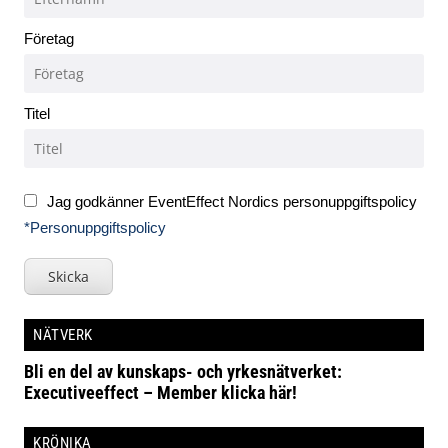
Företag
Titel
Jag godkänner EventEffect Nordics personuppgiftspolicy
*Personuppgiftspolicy
Skicka
NÄTVERK
Bli en del av kunskaps- och yrkesnätverket:
Executiveeffect – Member klicka här!
KRÖNIKA