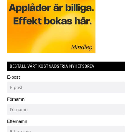
BESTÄLL VÅRT KOSTNADSFRIA NYHETSBREV
E-post
Förnamn
Efternamn