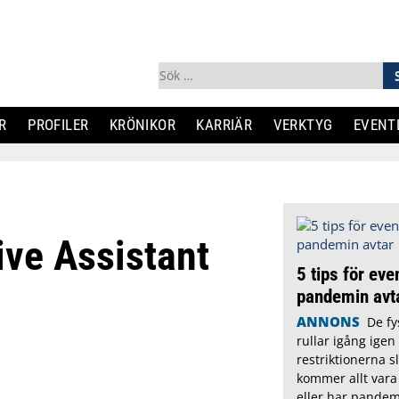
Sök
efter:
R
PROFILER
KRÖNIKOR
KARRIÄR
VERKTYG
EVENT
ive Assistant
5 tips för ev
pandemin avt
ANNONS
De fy
rullar igång igen
restriktionerna 
kommer allt vara
eller har pandem