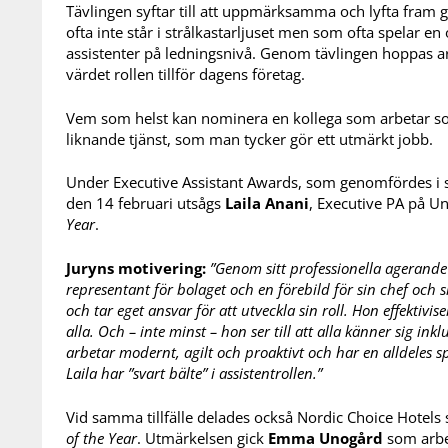
Tävlingen syftar till att uppmärksamma och lyfta fra
ofta inte står i strålkastarljuset men som ofta spelar en
assistenter på ledningsnivå. Genom tävlingen hoppas 
värdet rollen tillför dagens företag.
Vem som helst kan nominera en kollega som arbetar som
liknande tjänst, som man tycker gör ett utmärkt jobb.
Under Executive Assistant Awards, som genomfördes 
den 14 februari utsågs
Laila Anani
, Executive PA på Uni
Year
.
Juryns motivering:
”Genom sitt professionella agerande 
representant för bolaget och en förebild för sin chef och s
och tar eget ansvar för att utveckla sin roll. Hon effektivi
alla. Och – inte minst – hon ser till att alla känner sig ink
arbetar modernt, agilt och proaktivt och har en alldeles s
Laila har ”svart bälte” i assistentrollen.”
Vid samma tillfälle delades också Nordic Choice Hotels 
of the Year
. Utmärkelsen gick
Emma Unogård
som arbe