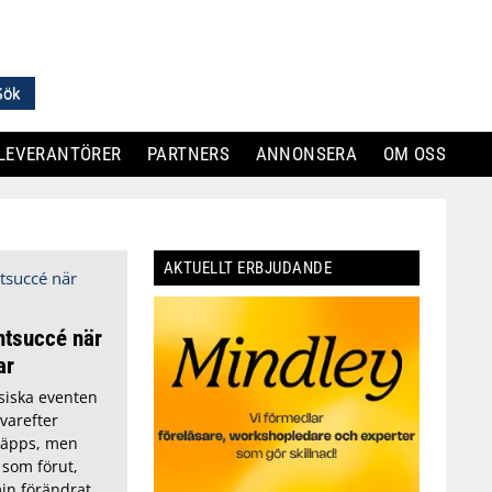
LEVERANTÖRER
PARTNERS
ANNONSERA
OM OSS
AKTUELLT ERBJUDANDE
entsuccé när
ar
siska eventen
 varefter
släpps, men
 som förut,
in förändrat