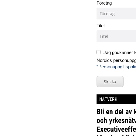
Företag
Titel
Jag godkänner E
Nordics personuppgi
*Personuppgiftspoli
Skicka
NÄTVERK
Bli en del av
och yrkesnätv
Executiveeffe