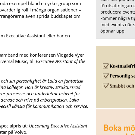
m goda exempel bland en yrkesgrupp som
förutsättningarn
 ovärderlig roll i många organisationer –
producera event
arrangörerna även sprida budskapet om
kommer några tips
med events när 
öppnar upp.
 Executive Assistant eller har en
i samband med konferensen Vidgade Vyer
versal Music, till
Executive Assistant of the
och sin personlighet är Laila en fantastisk
ina kollegor. Hon är kreativ, strukturerad
serar processer och underlättar arbetet för
luderade och trivs på arbetsplatsen. Laila
peciell känsla för kommunikation och service.
specialpris ut:
Upcoming Executive Assistant
tar på Volvo.