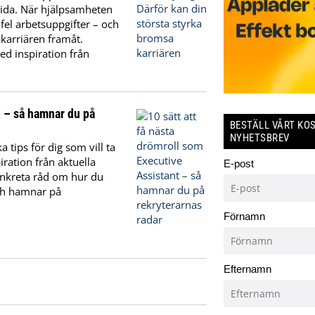
sida. När hjälpsamheten
 fel arbetsuppgifter – och
 karriären framåt.
d inspiration från
t – så hamnar du på
BESTÄLL VÅRT KO
NYHETSBREV
 tips för dig som vill ta
iration från aktuella
E-post
konkreta råd om hur du
och hamnar på
Förnamn
Efternamn