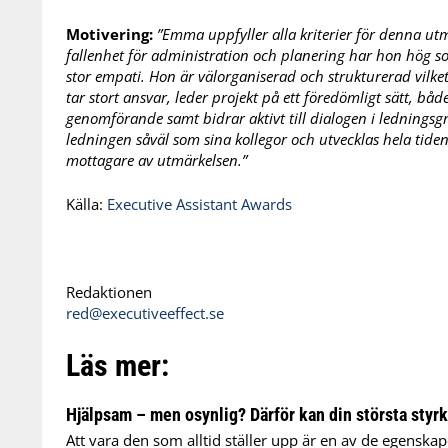
Motivering:
”Emma uppfyller alla kriterier för denna ut
fallenhet för administration och planering har hon hög s
stor empati. Hon är välorganiserad och strukturerad vilket
tar stort ansvar, leder projekt på ett föredömligt sätt, 
genomförande samt bidrar aktivt till dialogen i lednings
ledningen såväl som sina kollegor och utvecklas hela tiden i
mottagare av utmärkelsen.”
Källa:
Executive Assistant Awards
Redaktionen
red@executiveeffect.se
Läs mer:
Hjälpsam – men osynlig? Därför kan din största styr
Att vara den som alltid ställer upp är en av de egensk