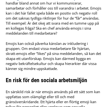
handlar bland annat om hur vi kommunicerar,
samarbetar och förhåller oss till varandra i arbetet. Emojis
kan i det här fallet spela både en positiv och negativ roll
om det saknas tydliga riktlinjer för hur de ”får” användas.
Till exempel: Är det okej att svara med en tumme upp på
en kollegas fråga? Ska en chef använda emojis i sina
meddelanden till medarbetare?
Emojis kan också påverka känslan av inkludering i
gruppen. Om endast vissa medarbetare får hjärtan,
skratt-emojis eller ”likes” på sina meddelanden, så kan det
skapa ett utanförskap. Emojis kan därmed bygga en
negativ bekräftelsekultur och skapa hierarkier där vissa
känner sig mindre uppskattade.
En risk för den sociala arbetsmiljön
En särskild risk är när emojis används på ett sätt som kan
uppfattas som olämpligt eller till och med
gränsöverskridande. Ett hjärta eller en flörtig emoji kan
tolkas för personligt eller upplevas som sexuella