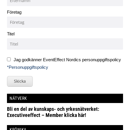
Företag
Titel
Jag godkänner EventEffect Nordics personuppgiftspolicy
*Personuppgiftspolicy
Skicka
NÄTVERK
Bli en del av kunskaps- och yrkesnätverket:
Executiveeffect – Member klicka här!
KRÖNIKA