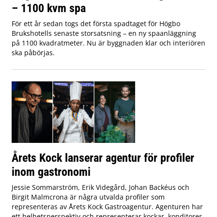
– 1100 kvm spa
För ett år sedan togs det första spadtaget för Högbo
Brukshotells senaste storsatsning – en ny spaanläggning
på 1100 kvadratmeter. Nu är byggnaden klar och interiören
ska påbörjas.
Årets Kock lanserar agentur för profiler
inom gastronomi
Jessie Sommarström, Erik Videgård, Johan Backéus och
Birgit Malmcrona är några utvalda profiler som
representeras av Årets Kock Gastroagentur. Agenturen har
ett helhetsperspektiv och representerar kockar, konditorer