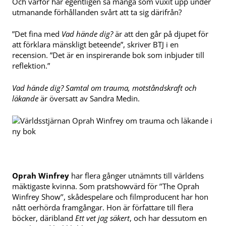
Och varför har egentligen så många som vuxit upp under
utmanande förhållanden svårt att ta sig därifrån?
”Det fina med
Vad hände dig?
är att den går på djupet för
att förklara mänskligt beteende”, skriver BTJ i en
recension. ”Det är en inspirerande bok som inbjuder till
reflektion.”
Vad hände dig? Samtal om trauma, motståndskraft och
läkande
är översatt av Sandra Medin.
Oprah Winfrey
har flera gånger ut­nämnts till världens
mäktigaste kvinna. Som pratshowvärd för ’’The Oprah
Winfrey Show’’, skådespelare och filmproducent har hon
nått oerhörda framgångar. Hon är författare till fle­ra
böcker, däribland
Ett vet jag säkert
, och har dessutom en