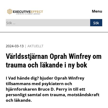
Menu
Sök
efter:
Skip
to
2024-03-13
|
AKTUELLT
content
Världsstjärnan Oprah Winfrey om
trauma och läkande i ny bok
I Vad hände dig? bjuder Oprah Winfrey
tillsammans med psykiatern och
hjärnforskaren Bruce D. Perry in till ett
personligt samtal om trauma, motståndskraft
och läkande.