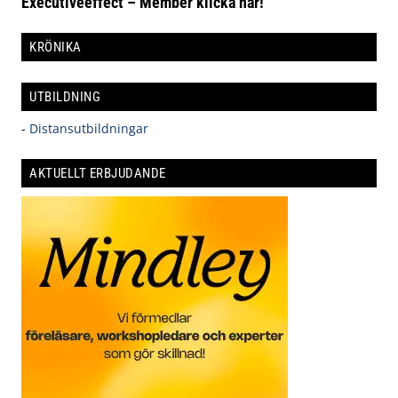
Executiveeffect – Member klicka här!
KRÖNIKA
UTBILDNING
-
Distansutbildningar
AKTUELLT ERBJUDANDE