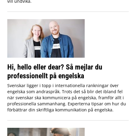
vill undvika.
Hi, hello eller dear? Så mejlar du
professionellt på engelska
Svenskar ligger i topp i internationella rankningar över
engelska som andraspråk. Trots det så blir det ibland fel
när svenskar ska kommunicera på engelska, framför allt i
professionella sammanhang. Experterna tipsar om hur du
förbättrar din skriftliga kommunikation på engelska.