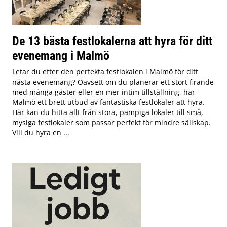
De 13 bästa festlokalerna att hyra för ditt
evenemang i Malmö
Letar du efter den perfekta festlokalen i Malmö för ditt
nästa evenemang? Oavsett om du planerar ett stort firande
med många gäster eller en mer intim tillställning, har
Malmö ett brett utbud av fantastiska festlokaler att hyra.
Här kan du hitta allt från stora, pampiga lokaler till små,
mysiga festlokaler som passar perfekt för mindre sällskap.
Vill du hyra en ...