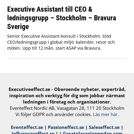
Executive Assistant till CEO &
ledningsgrupp – Stockholm – Bravura
Sverige
Senior Executive Assistant-konsult i Stockholm. Stöd
CEO/ledningsgrupp i global miljö: kalender, resor och
möten. Upp till 12 mån, start ASAP via Bravura.
Executiveeffect.se - Oberoende nyheter, expertråd,
inspiration och verktyg för ​dig​ som jobbar närmast
ledningen i företag och organisationer.
Eventeffect Nordic AB, Vasagatan 28, 111 20 Stockholm
Vi följer GDPR och använder cookies.
Läs mer här.
Eventeffect.se
|
Passioneffect.se
|
Saleseffect.se
|
Influencereffect.se
| |
Greatplacesinsweden.com