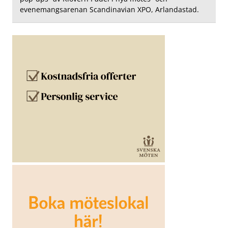
evenemangsarenan Scandinavian XPO, Arlandastad.