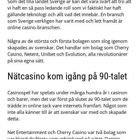
Som det lilla landet Sverige är kan det vara svårt att tro att
vi haft en så pass ledande roll som vi faktiskt har haft
gällande teknologi och allt vad det innebär. En bransch
som Sverige verkligen har varit med och lett framåt är
online casino-branschen.
Några av de största och första bolagen som slog igenom
skapades av svenskar. Det handlar om bolag som Cherry
Casino, Netent, Unibet och Evolution, alla revolutionärer
på sina egna sätt.
Nätcasino kom igång på 90-talet
Casinospel har spelats under många hundra år i casinon
och barer, men det var först på slutet av 90-talet som de
trädde in online tack vare internets framfart. Något som
inte alla känner till är att svenskar var med och skapade
detta.
Net Entertainment och Cherry Casino var två bolag som
var bland de första som erbjöd spel på nätet. Dagens