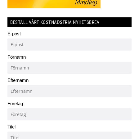
BESTÄLL VÅRT KOSTNADSFRIA NYHETSBREV
E-post
Förnamn
Efternamn
Företag
Titel