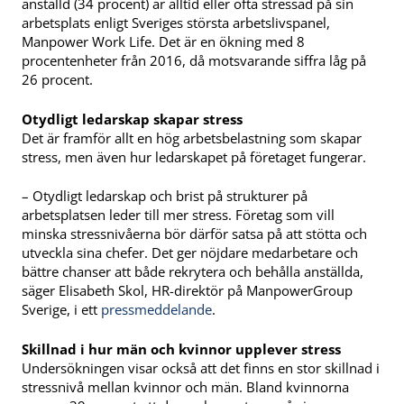
anställd (34 procent) är alltid eller ofta stressad på sin
arbetsplats enligt Sveriges största arbetslivspanel,
Manpower Work Life. Det är en ökning med 8
procentenheter från 2016, då motsvarande siffra låg på
26 procent.
Otydligt ledarskap skapar stress
Det är framför allt en hög arbetsbelastning som skapar
stress, men även hur ledarskapet på företaget fungerar.
– Otydligt ledarskap och brist på strukturer på
arbetsplatsen leder till mer stress. Företag som vill
minska stressnivåerna bör därför satsa på att stötta och
utveckla sina chefer. Det ger nöjdare medarbetare och
bättre chanser att både rekrytera och behålla anställda,
säger Elisabeth Skol, HR-direktör på ManpowerGroup
Sverige, i ett
pressmeddelande
.
Skillnad i hur män och kvinnor upplever stress
Undersökningen visar också att det finns en stor skillnad i
stressnivå mellan kvinnor och män. Bland kvinnorna