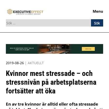
Menu
Sök
efter:
Skip
to
content
2019-08-26
|
AKTUELLT
Kvinnor mest stressade – och
stressnivån på arbetsplatserna
fortsätter att öka
En av tre kvinnor är alltid eller ofta stressade