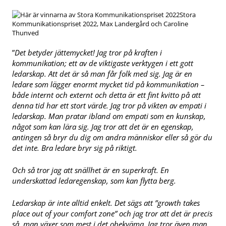
Stora
Kommunikationspriset 2022, Max Landergård och Caroline
Thunved
”
Det betyder jättemycket! Jag tror på kraften i
kommunikation; ett av de viktigaste verktygen i ett gott
ledarskap. Att det är så man får folk med sig. Jag är en
ledare som lägger enormt mycket tid på kommunikation –
både internt och externt och detta är ett fint kvitto på att
denna tid har ett stort värde.
Jag tror på vikten av empati i
ledarskap. Man pratar ibland om empati som en kunskap,
något som kan lära sig. Jag tror att det är en egenskap,
antingen så bryr du dig om andra människor eller så gör du
det inte. Bra ledare bryr sig på riktigt.
Och så tror jag att snällhet är en superkraft. En
underskattad ledaregenskap, som kan flytta berg.
Ledarskap är inte alltid enkelt. Det sägs att ”growth takes
place out of your comfort zone” och jag tror att det är precis
så, man växer som mest i det obekväma. Jag tror även man