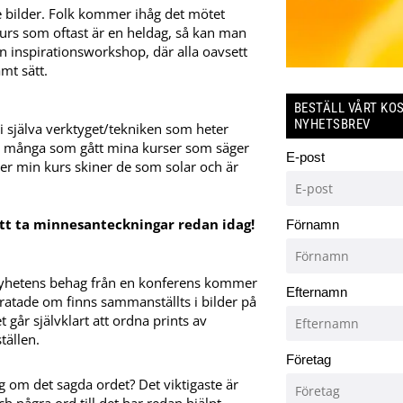
e bilder. Folk kommer ihåg det mötet
skurs som oftast är en heldag, så kan man
n inspirationsworkshop, där alla oavsett
amt sätt.
BESTÄLL VÅRT KO
NYHETSBREV
i själva verktyget/tekniken som heter
haft många som gått mina kurser som säger
E-post
efter min kurs skiner de som solar och är
 att ta minnesanteckningar redan idag!
Förnamn
yhetens behag från en konferens kommer
Efternamn
pratade om finns sammanställts i bilder på
et går självklart att ordna prints av
tällen.
Företag
ig om det sagda ordet? Det viktigaste är