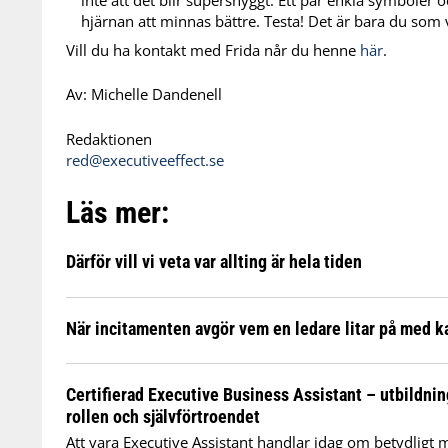
inte att det blir supersnyggt. Ett par enkla symboler o
hjärnan att minnas bättre. Testa! Det är bara du som v
Vill du ha kontakt med Frida når du henne
här
.
Av: Michelle Dandenell
Redaktionen
red@executiveeffect.se
Läs mer:
Därför vill vi veta var allting är hela tiden
När incitamenten avgör vem en ledare litar på med k
Certifierad Executive Business Assistant – utbildni
rollen och självförtroendet
Att vara Executive Assistant handlar idag om betydligt 