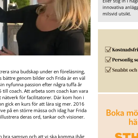
Eller stig in i nå
innovativa anlä
milsvid utsikt.
trera sina budskap under en föreläsning,
s bättre genom bilder och Frida är en väl
sin nyfunna passion efter några tuffa år
 till coach. Att arbeta som coach kan vara
 nätverk för facilitatorer. Där kom hon i
on gick en kurs för att lära sig mer. 2016
ive på en större mässa och idag har Frida
lustrera deras ord, tankar och visioner.
en bra samsyn och att vi ska komma ihåg