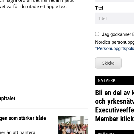
ch några ord till det har redan hjälpt
et varför du ritade ett äpple tex.
Titel
Jag godkänner E
Nordics personuppgi
*Personuppgiftspoli
Skicka
NÄTVERK
Bli en del av
apitalet
och yrkesnätv
Executiveeffe
Member klick
ngen som stärker både
mer än att hantera