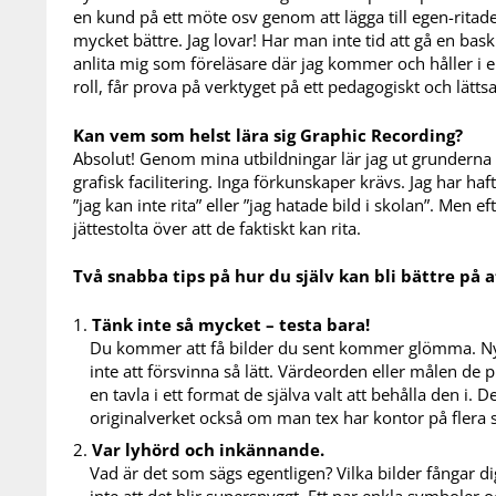
en kund på ett möte osv genom att lägga till egen-ritad
mycket bättre. Jag lovar! Har man inte tid att gå en ba
anlita mig som föreläsare där jag kommer och håller i e
roll, får prova på verktyget på ett pedagogiskt och lätts
Kan vem som helst lära sig Graphic Recording?
Absolut! Genom mina utbildningar lär jag ut grunderna 
grafisk facilitering. Inga förkunskaper krävs. Jag har 
”jag kan inte rita” eller ”jag hatade bild i skolan”. Men 
jättestolta över att de faktiskt kan rita.
Två snabba tips på hur du själv kan bli bättre på
Tänk inte så mycket – testa bara!
Du kommer att få bilder du sent kommer glömma. N
inte att försvinna så lätt. Värdeorden eller målen de 
en tavla i ett format de själva valt att behålla den i. D
originalverket också om man tex har kontor på flera s
Var lyhörd och inkännande.
Vad är det som sägs egentligen? Vilka bilder fångar d