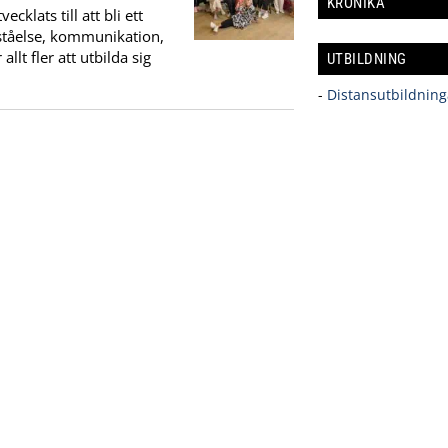
KRÖNIKA
klats till att bli ett
rståelse, kommunikation,
llt fler att utbilda sig
UTBILDNING
-
Distansutbildning