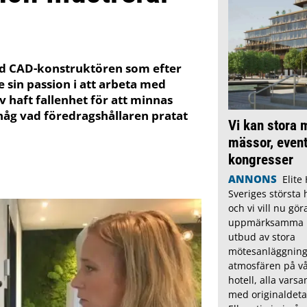
fd CAD-konstruktören som efter
 sin passion i att arbeta med
lv haft fallenhet för att minnas
 håg vad föredragshållaren pratat
Vi kan stora 
mässor, even
kongresser
ANNONS
Elite
Sveriges största 
och vi vill nu göra
uppmärksamma på
utbud av stora
mötesanläggning
atmosfären på vå
hotell, alla vars
med originaldetal