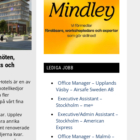
möten,
ts och
LEDIGA JOBB
 Hotels är en av
Office Manager – Upplands
hotellkedjor
Väsby – Airsafe Sweden AB
 fler
Executive Assistant –
 vårt fina
Stockholm – me+
Executive/Admin Assistant –
ar. Upplev
Stockholm – American
ra anrika
Express
amt renoverade
jerna kvar.
Office Manager – Malmö –