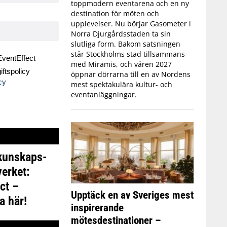
toppmodern eventarena och en ny
destination för möten och
upplevelser. Nu börjar Gasometer i
Norra Djurgårdsstaden ta sin
slutliga form. Bakom satsningen
står Stockholms stad tillsammans
ventEffect
med Miramis, och våren 2027
ftspolicy
öppnar dörrarna till en av Nordens
cy
mest spektakulära kultur- och
eventanläggningar.
 kunskaps-
erket:
ct –
Upptäck en av Sveriges mest
a här!
inspirerande
mötesdestinationer –