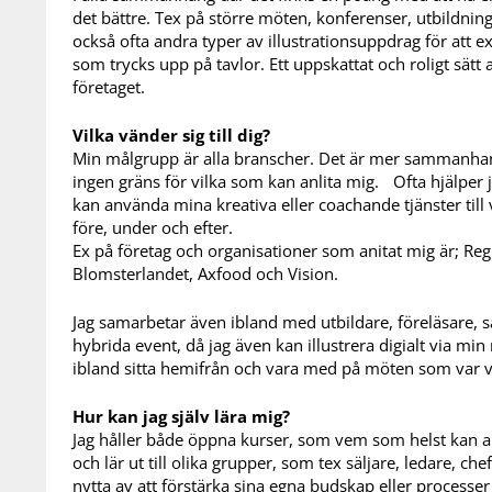
det bättre. Tex på större möten, konferenser, utbildnin
också ofta andra typer av illustrationsuppdrag för att 
som trycks upp på tavlor. Ett uppskattat och roligt sätt
företaget.
Vilka vänder sig till dig?
Min målgrupp är alla branscher. Det är mer sammanha
ingen gräns för vilka som kan anlita mig. Ofta hjälper j
kan använda mina kreativa eller coachande tjänster till v
före, under och efter.
Ex på företag och organisationer som anitat mig är; R
Blomsterlandet, Axfood och Vision.
Jag samarbetar även ibland med utbildare, föreläsare, s
hybrida event, då jag även kan illustrera digialt via mi
ibland sitta hemifrån och vara med på möten som var
Hur kan jag själv lära mig?
Jag håller både öppna kurser, som vem som helst kan anm
och lär ut till olika grupper, som tex säljare, ledare, ch
nytta av att förstärka sina egna budskap eller processer 