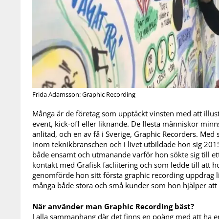
Frida Adamsson: Graphic Recording
Många är de företag som upptäckt vinsten med att illus
event, kick-off eller liknande. De flesta människor minn
anlitad, och en av få i Sverige, Graphic Recorders. Med 
inom teknikbranschen och i livet utbildade hon sig 2015
både ensamt och utmanande varför hon sökte sig till ett
kontakt med Grafisk facliitering och som ledde till att h
genomförde hon sitt första graphic recording uppdrag l
många både stora och små kunder som hon hjälper att il
När använder man Graphic Recording bäst?
I alla sammanhang där det finns en poäng med att ha 