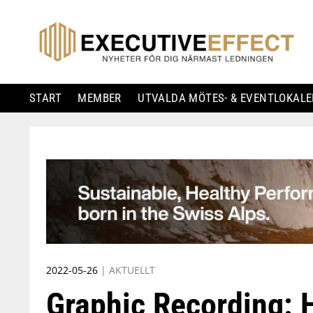
START
MEMBER
UTVALDA MÖTES- & EVENTLOKALE
Skip
to
content
2022-05-26
|
AKTUELLT
Graphic Recording: H