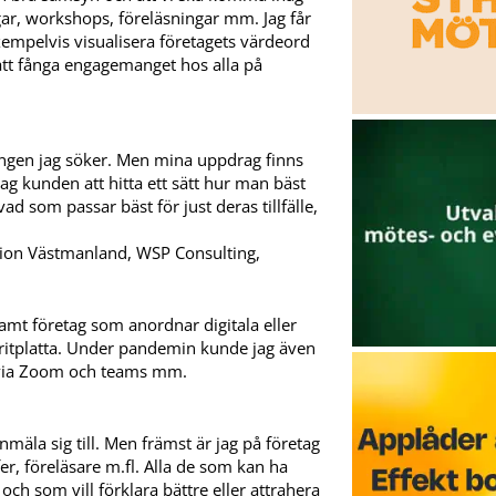
gar, workshops, föreläsningar mm. Jag får
exempelvis visualisera företagets värdeord
 att fånga engagemanget hos alla på
ngen jag söker. Men mina uppdrag finns
ag kunden att hitta ett sätt hur man bäst
ad som passar bäst för just deras tillfälle,
egion Västmanland, WSP Consulting,
amt företag som anordnar digitala eller
n ritplatta. Under pandemin kunde jag även
 via Zoom och teams mm.
äla sig till. Men främst är jag på företag
efer, föreläsare m.fl. Alla de som kan ha
och som vill förklara bättre eller attrahera