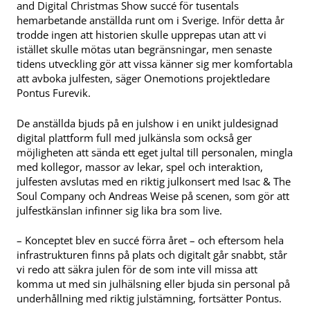
and Digital Christmas Show succé för tusentals
hemarbetande anställda runt om i Sverige. Inför detta år
trodde ingen att historien skulle upprepas utan att vi
istället skulle mötas utan begränsningar, men senaste
tidens utveckling gör att vissa känner sig mer komfortabla
att avboka julfesten, säger Onemotions projektledare
Pontus Furevik.
De anställda bjuds på en julshow i en unikt juldesignad
digital plattform full med julkänsla som också ger
möjligheten att sända ett eget jultal till personalen, mingla
med kollegor, massor av lekar, spel och interaktion,
julfesten avslutas med en riktig julkonsert med Isac & The
Soul Company och Andreas Weise på scenen, som gör att
julfestkänslan infinner sig lika bra som live.
– Konceptet blev en succé förra året – och eftersom hela
infrastrukturen finns på plats och digitalt går snabbt, står
vi redo att säkra julen för de som inte vill missa att
komma ut med sin julhälsning eller bjuda sin personal på
underhållning med riktig julstämning, fortsätter Pontus.