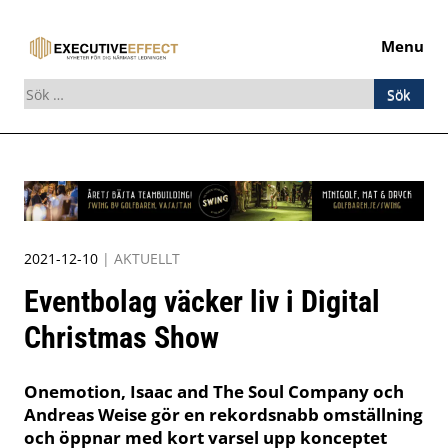
Menu
Sök
efter:
Skip
to
content
2021-12-10
|
AKTUELLT
Eventbolag väcker liv i Digital
Christmas Show
Onemotion, Isaac and The Soul Company och
Andreas Weise gör en rekordsnabb omställning
och öppnar med kort varsel upp konceptet