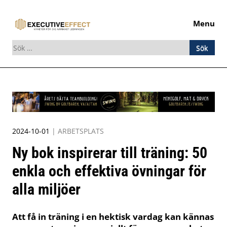
Menu
Sök
efter:
Skip
to
content
2024-10-01
|
ARBETSPLATS
Ny bok inspirerar till träning: 50
enkla och effektiva övningar för
alla miljöer
Att få in träning i en hektisk vardag kan kännas