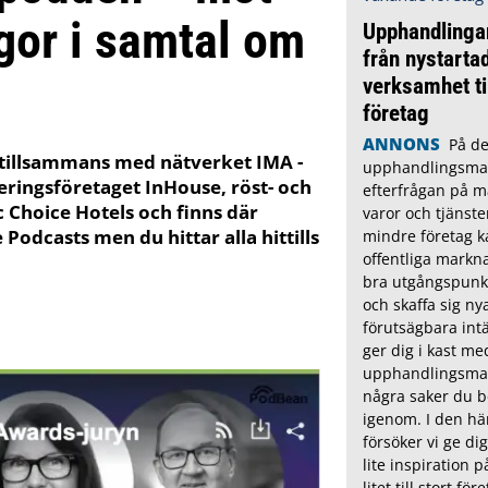
gor i samtal om
Upphandlinga
från nystarta
verksamhet ti
företag
ANNONS
På de
 tillsammans med nätverket IMA -
upphandlingsmar
ringsföretaget InHouse, röst- och
efterfrågan på m
 Choice Hotels och finns där
varor och tjänste
Podcasts men du hittar alla hittills
mindre företag 
offentliga markn
bra utgångspunkt
och skaffa sig n
förutsägbara int
ger dig i kast me
upphandlingsmar
några saker du b
igenom. I den här
försöker vi ge di
lite inspiration 
litet till stort för