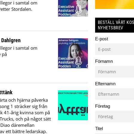
llegor i samtal om
etter Stordalen.
BESTÄLL VÅRT KO
NYHETSBREV
E-post
 Dahlgren
llegor i samtal om
e på
Förnamn
Efternamn
tttänk
rta och hjärna påverka
song 1 sträcker sig från
Företag
nsk 41-årig kvinna som på
Trucks, och på något sätt
 Diao däremellan
Titel
v ett bättre ledarskap.