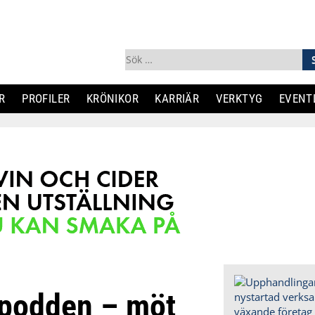
Sök
efter:
R
PROFILER
KRÖNIKOR
KARRIÄR
VERKTYG
EVENT
-podden – möt