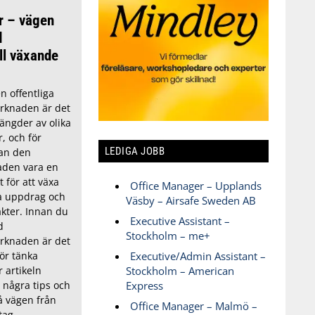
r – vägen
d
ll växande
n offentliga
knaden är det
ängder av olika
r, och för
LEDIGA JOBB
kan den
aden vara en
 för att växa
Office Manager – Upplands
ya uppdrag och
Väsby – Airsafe Sweden AB
äkter. Innan du
Executive Assistant –
d
Stockholm – me+
knaden är det
ör tänka
Executive/Admin Assistant –
 artikeln
Stockholm – American
g några tips och
Express
på vägen från
Office Manager – Malmö –
etag.