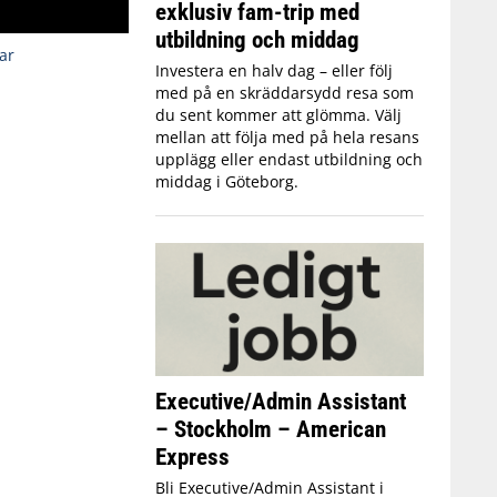
exklusiv fam-trip med
utbildning och middag
ar
Investera en halv dag – eller följ
med på en skräddarsydd resa som
du sent kommer att glömma. Välj
mellan att följa med på hela resans
upplägg eller endast utbildning och
middag i Göteborg.
Executive/Admin Assistant
– Stockholm – American
Express
Bli Executive/Admin Assistant i