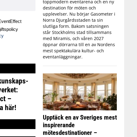
toppmodern eventarena och en ny
destination för möten och
upplevelser. Nu börjar Gasometer i
Norra Djurgårdsstaden ta sin
ventEffect
slutliga form. Bakom satsningen
ftspolicy
står Stockholms stad tillsammans
cy
med Miramis, och våren 2027
öppnar dörrarna till en av Nordens
mest spektakulära kultur- och
eventanläggningar.
 kunskaps-
erket:
ct –
a här!
Upptäck en av Sveriges mest
inspirerande
mötesdestinationer –