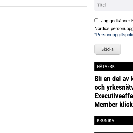
Jag godkänner E
Nordics personuppgi
*Personuppgiftspoli
Skicka
NÄTVERK
Bli en del av
och yrkesnätv
Executiveeffe
Member klick
KRÖNIKA