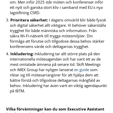
om. Men inför 2025 står möten och konferenser inför
ett nytt och ganska stort kliv i samband med EU:s nya
lagstiftning CSRD.
Prioritera säkerhet:
I dagens omvärld blir både fysisk
och digital säkerhet allt viktigare. Vi behöver säkerställa
trygghet för både människa och information. Från
säkra Wi-Fi-nätverk till trygga mötesmiljöer. Din
förmåga att förutse och tillgodose dessa behov stärker
konferensens värde och deltagarnas trygghet​.
Inkludering:
Inkludering tar allt större plats på den
internationella mötesagendan och har varit ett av de
mest omtalade ämnena på senare tid. Skift Meetings
och IMEX Group har nyligen lanserat
en guide
som
riktar sig till mötesarrangörer för att hjälpa dem att
bättre förstå och tillgodose deltagarnas mångfald av
behov. Inkludering har även varit en viktig agendapunkt
på IBTM.
Vilka förväntningar kan du som Executive Assistant