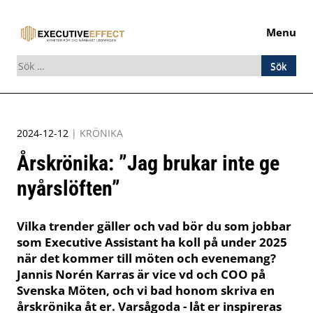
Menu
Sök
efter:
Skip
to
2024-12-12
|
KRÖNIKA
content
Årskrönika: ”Jag brukar inte ge
nyårslöften”
Vilka trender gäller och vad bör du som jobbar
som Executive Assistant ha koll på under 2025
när det kommer till möten och evenemang?
Jannis Norén Karras är vice vd och COO på
Svenska Möten, och vi bad honom skriva en
årskrönika åt er. Varsågoda - låt er inspireras