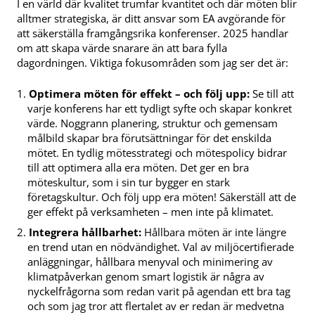
I en värld där kvalitet trumfar kvantitet och där möten blir
alltmer strategiska, är ditt ansvar som EA avgörande för
att säkerställa framgångsrika konferenser. 2025 handlar
om att skapa värde snarare än att bara fylla
dagordningen. Viktiga fokusområden som jag ser det är:
Optimera möten för effekt – och följ upp:
Se till att
varje konferens har ett tydligt syfte och skapar konkret
värde. Noggrann planering, struktur och gemensam
målbild skapar bra förutsättningar för det enskilda
mötet. En tydlig mötesstrategi och mötespolicy bidrar
till att optimera alla era möten. Det ger en bra
möteskultur, som i sin tur bygger en stark
företagskultur. Och följ upp era möten! Säkerställ att de
ger effekt på verksamheten – men inte på klimatet.
Integrera hållbarhet:
Hållbara möten är inte längre
en trend utan en nödvändighet. Val av miljöcertifierade
anläggningar, hållbara menyval och minimering av
klimatpåverkan genom smart logistik är några av
nyckelfrågorna som redan varit på agendan ett bra tag
och som jag tror att flertalet av er redan är medvetna