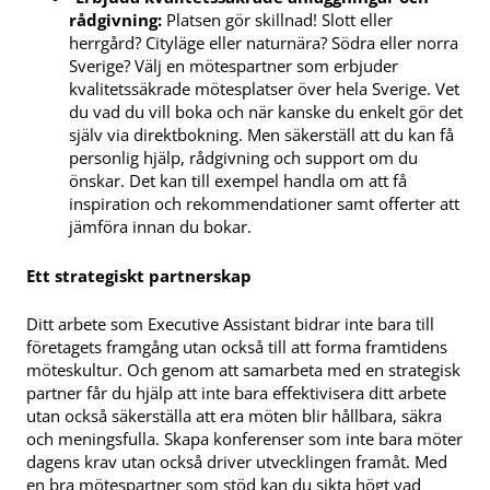
rådgivning:
Platsen gör skillnad! Slott eller
herrgård? Cityläge eller naturnära? Södra eller norra
Sverige? Välj en mötespartner som erbjuder
kvalitetssäkrade mötesplatser över hela Sverige. Vet
du vad du vill boka och när kanske du enkelt gör det
själv via direktbokning. Men säkerställ att du kan få
personlig hjälp, rådgivning och support om du
önskar. Det kan till exempel handla om att få
inspiration och rekommendationer samt offerter att
jämföra innan du bokar.
Ett strategiskt partnerskap
Ditt arbete som Executive Assistant bidrar inte bara till
företagets framgång utan också till att forma framtidens
möteskultur. Och genom att samarbeta med en strategisk
partner får du hjälp att inte bara effektivisera ditt arbete
utan också säkerställa att era möten blir hållbara, säkra
och meningsfulla. Skapa konferenser som inte bara möter
dagens krav utan också driver utvecklingen framåt. Med
en bra mötespartner som stöd kan du sikta högt vad