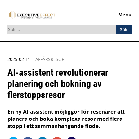
Menu
Sök
efter:
Skip
to
2025-02-11
|
AFFÄRSRESOR
content
AI-assistent revolutionerar
planering och bokning av
flerstoppsresor
En ny AI-assistent möjliggör för resenärer att
planera och boka komplexa resor med flera
stopp i ett sammanhängande flöde.