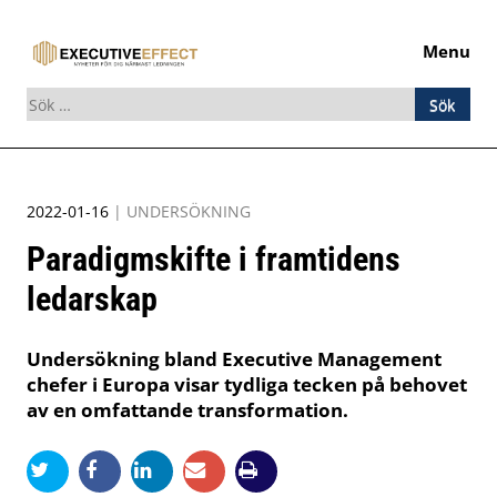
Menu
Sök
efter:
Skip
to
2022-01-16
|
UNDERSÖKNING
content
Paradigmskifte i framtidens
ledarskap
Undersökning bland Executive Management
chefer i Europa visar tydliga tecken på behovet
av en omfattande transformation.