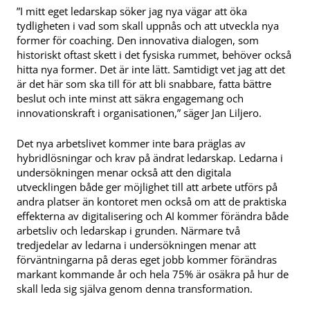
”I mitt eget ledarskap söker jag nya vägar att öka
tydligheten i vad som skall uppnås och att utveckla nya
former för coaching. Den innovativa dialogen, som
historiskt oftast skett i det fysiska rummet, behöver också
hitta nya former. Det är inte lätt. Samtidigt vet jag att det
är det här som ska till för att bli snabbare, fatta bättre
beslut och inte minst att säkra engagemang och
innovationskraft i organisationen,” säger Jan Liljero.
Det nya arbetslivet kommer inte bara präglas av
hybridlösningar och krav på ändrat ledarskap. Ledarna i
undersökningen menar också att den digitala
utvecklingen både ger möjlighet till att arbete utförs på
andra platser än kontoret men också om att de praktiska
effekterna av digitalisering och AI kommer förändra både
arbetsliv och ledarskap i grunden. Närmare två
tredjedelar av ledarna i undersökningen menar att
förväntningarna på deras eget jobb kommer förändras
markant kommande år och hela 75% är osäkra på hur de
skall leda sig själva genom denna transformation.