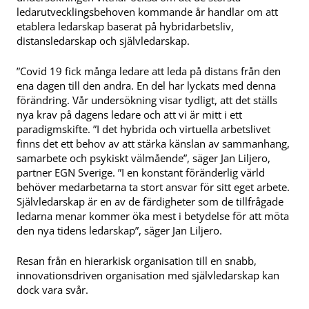
ledarutvecklingsbehoven kommande år handlar om att
etablera ledarskap baserat på hybridarbetsliv,
distansledarskap och självledarskap.
”Covid 19 fick många ledare att leda på distans från den
ena dagen till den andra. En del har lyckats med denna
förändring. Vår undersökning visar tydligt, att det ställs
nya krav på dagens ledare och att vi är mitt i ett
paradigmskifte. ”I det hybrida och virtuella arbetslivet
finns det ett behov av att stärka känslan av sammanhang,
samarbete och psykiskt välmående”, säger Jan Liljero,
partner EGN Sverige. ”I en konstant föränderlig värld
behöver medarbetarna ta stort ansvar för sitt eget arbete.
Självledarskap är en av de färdigheter som de tillfrågade
ledarna menar kommer öka mest i betydelse för att möta
den nya tidens ledarskap”, säger Jan Liljero.
Resan från en hierarkisk organisation till en snabb,
innovationsdriven organisation med självledarskap kan
dock vara svår.