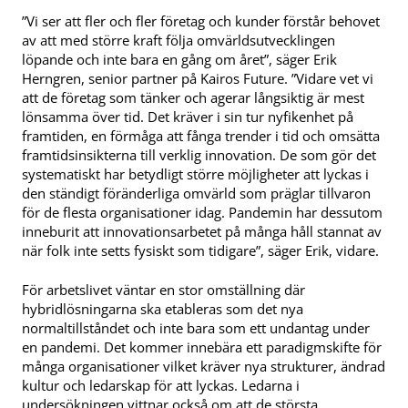
”Vi ser att fler och fler företag och kunder förstår behovet
av att med större kraft följa omvärldsutvecklingen
löpande och inte bara en gång om året”, säger Erik
Herngren, senior partner på Kairos Future. ”Vidare vet vi
att de företag som tänker och agerar långsiktig är mest
lönsamma över tid. Det kräver i sin tur nyfikenhet på
framtiden, en förmåga att fånga trender i tid och omsätta
framtidsinsikterna till verklig innovation. De som gör det
systematiskt har betydligt större möjligheter att lyckas i
den ständigt föränderliga omvärld som präglar tillvaron
för de flesta organisationer idag. Pandemin har dessutom
inneburit att innovationsarbetet på många håll stannat av
när folk inte setts fysiskt som tidigare”, säger Erik, vidare.
För arbetslivet väntar en stor omställning där
hybridlösningarna ska etableras som det nya
normaltillståndet och inte bara som ett undantag under
en pandemi. Det kommer innebära ett paradigmskifte för
många organisationer vilket kräver nya strukturer, ändrad
kultur och ledarskap för att lyckas. Ledarna i
undersökningen vittnar också om att de största