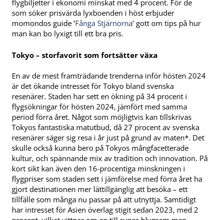
flygbiljetter i ekonomi minskat med 4 procent. För de
som söker prisvärda lyxboenden i höst erbjuder
momondos guide ’
Fånga Stjärnorna
’ gott om tips på hur
man kan bo lyxigt till ett bra pris.
Tokyo – storfavorit som fortsätter växa
En av de mest framträdande trenderna inför hösten 2024
är det ökande intresset för Tokyo bland svenska
resenärer. Staden har sett en ökning på 34 procent i
flygsökningar för hösten 2024, jämfört med samma
period förra året. Något som möjligtvis kan tillskrivas
Tokyos fantastiska matutbud, då 27 procent av svenska
resenärer säger sig resa i år just på grund av maten*. Det
skulle också kunna bero på Tokyos mångfacetterade
kultur, och spännande mix av tradition och innovation. På
kort sikt kan även den 16-procentiga minskningen i
flygpriser som staden sett i jämförelse med förra året ha
gjort destinationen mer lättillgänglig att besöka – ett
tillfälle som många nu passar på att utnyttja. Samtidigt
har intresset för Asien överlag stigit sedan 2023, med 2