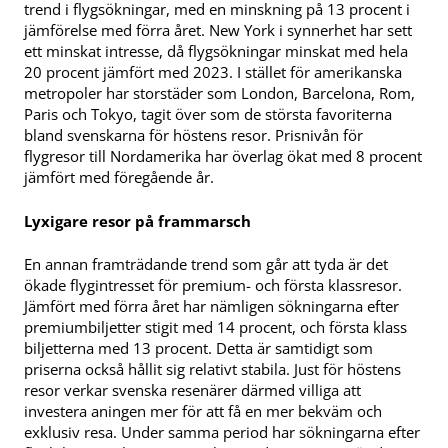
trend i flygsökningar, med en minskning på 13 procent i
jämförelse med förra året. New York i synnerhet har sett
ett minskat intresse, då flygsökningar minskat med hela
20 procent jämfört med 2023. I stället för amerikanska
metropoler har storstäder som London, Barcelona, Rom,
Paris och Tokyo, tagit över som de största favoriterna
bland svenskarna för höstens resor. Prisnivån för
flygresor till Nordamerika har överlag ökat med 8 procent
jämfört med föregående år.
Lyxigare resor på frammarsch
En annan framträdande trend som går att tyda är det
ökade flygintresset för premium- och första klassresor.
Jämfört med förra året har nämligen sökningarna efter
premiumbiljetter stigit med 14 procent, och första klass
biljetterna med 13 procent. Detta är samtidigt som
priserna också hållit sig relativt stabila. Just för höstens
resor verkar svenska resenärer därmed villiga att
investera aningen mer för att få en mer bekväm och
exklusiv resa. Under samma period har sökningarna efter