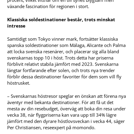
procent, vilket vittnar om en till synes blygsam men
växande fascination för regionen i stort.
Klassiska soldestinationer består, trots minskat
intresse
Samtidigt som Tokyo vinner mark, fortsätter klassiska
spanska soldestinationer som Málaga, Alicante och Palma
att locka svenska resenärer, och placerar sig alla bland
svenskarnas topp 10 i höst. Trots detta har priserna
förblivit relativt stabila jämfört med 2023. Svenskarna
längtar fortfarande efter solen, och trots nya trender
förblir dessa destinationer favoriter för dem som vill fly
höstrusket.
– Svenskarnas höstresor speglar en önskan att förena nya
äventyr med bekanta destinationer. För att få ut det
mesta av din resebudget, överväg att boka din resa under
vecka 38, när flygpriserna kan vara upp till 34% lägre
jämfört med den dyrare höstlovsveckan i vecka 44, säger
Per Christiansen, reseexpert på momondo.