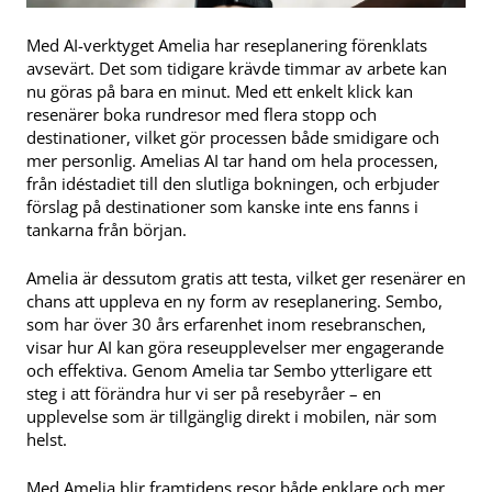
Med AI-verktyget Amelia har reseplanering förenklats
avsevärt. Det som tidigare krävde timmar av arbete kan
nu göras på bara en minut. Med ett enkelt klick kan
resenärer boka rundresor med flera stopp och
destinationer, vilket gör processen både smidigare och
mer personlig. Amelias AI tar hand om hela processen,
från idéstadiet till den slutliga bokningen, och erbjuder
förslag på destinationer som kanske inte ens fanns i
tankarna från början.
Amelia är dessutom gratis att testa, vilket ger resenärer en
chans att uppleva en ny form av reseplanering. Sembo,
som har över 30 års erfarenhet inom resebranschen,
visar hur AI kan göra reseupplevelser mer engagerande
och effektiva. Genom Amelia tar Sembo ytterligare ett
steg i att förändra hur vi ser på resebyråer – en
upplevelse som är tillgänglig direkt i mobilen, när som
helst.
Med Amelia blir framtidens resor både enklare och mer