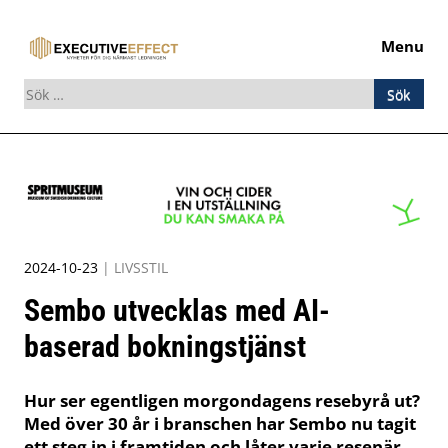
Menu
Sök
efter:
Skip
to
content
2024-10-23
|
LIVSSTIL
Sembo utvecklas med AI-
baserad bokningstjänst
Hur ser egentligen morgondagens resebyrå ut?
Med över 30 år i branschen har Sembo nu tagit
ett steg in i framtiden och låter varje resenär