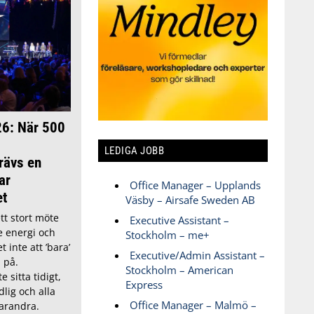
6: När 500
LEDIGA JOBB
rävs en
ar
Office Manager – Upplands
et
Väsby – Airsafe Sweden AB
tt stort möte
Executive Assistant –
e energi och
Stockholm – me+
t inte att ’bara’
Executive/Admin Assistant –
 på.
Stockholm – American
 sitta tidigt,
Express
lig och alla
Office Manager – Malmö –
arandra.