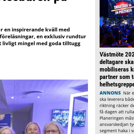
ör en inspirerande kväll med
föreläsningar, en exklusiv rundtur
 livligt mingel med goda tilltugg
Västmöte 202
deltagare ska
mobiliseras k
partner som t
helhetsgrepp
ANNONS
När e
ska leverera båd
riktning räcker de
få dagen att rulla
Planeringen måste
ansvarskedjan tyd
segment haka i v