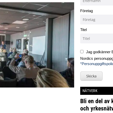
Företag
Titel
Jag godkänner E
Nordics personuppgi
*Personuppgiftspoli
Skicka
NÄTVERK
Bli en del av
och yrkesnätv