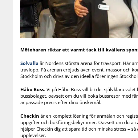
Mötebaren riktar ett varmt tack till kvällens spon
Solvalla
är Nordens största arena för travsport. Här arr
travlopp. På arenan erbjuds även event, mässor och kon
Stockholm och drivs av den ideella föreningen Stockhol
Håbo Buss.
Vi på Håbo Buss vill bli det självklara valet 
bussbolaget, oavsett om du vill boka bussresor med fä
anpassade precis efter dina önskemål.
Checkin
är en komplett lösning för anmälan och regist
uppgifter och bokföringsbekymmer. Oavsett om du arra
hjälper Checkin dig att spara tid och minska stress – så
upplevelser.