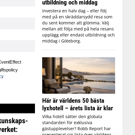
utbildning och middag
Investera en halv dag – eller följ
med på en skräddarsydd resa som
du sent kommer att glömma. Välj
mellan att följa med på hela resans
upplägg eller endast utbildning och
middag i Göteborg.
ventEffect
ftspolicy
cy
Här är världens 50 bästa
lyxhotell – årets lista är klar
Vilka hotell sätter den globala
 kunskaps-
standarden för exklusiva
erket:
gästupplevelser? Robb Report har
presenterat sin lista över världens