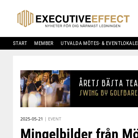
START
MEMBER
UTVALDA MÖTES- & EVENTLOKALE
Skip
to
content
2025-05-21
|
EVENT
Mingelbilder från M