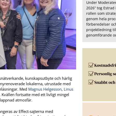
Under Moderater
2026” tog Estrad 
rollen som strate
genom hela proc
förberedelser oc
projektledning til
genomförande oc
rsnätverkande, kunskapsutbyte och härlig
 nyrenoverade lokalerna, utrustade med
reläsningar. Med
Magnus Helgesson
,
Linus
.
Kvällen fortsatte med ett livligt mingel
vslappnad atmosfär.
geras av Effect-sajterna med