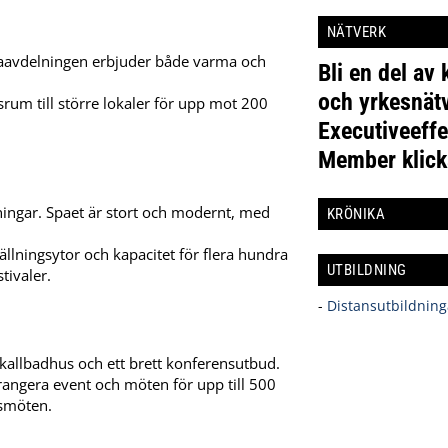
NÄTVERK
paavdelningen erbjuder både varma och
Bli en del av
och yrkesnätv
rum till större lokaler för upp mot 200
Executiveeffe
Member klick
ingar. Spaet är stort och modernt, med
KRÖNIKA
ällningsytor och kapacitet för flera hundra
UTBILDNING
tivaler.
-
Distansutbildning
allbadhus och ett brett konferensutbud.
rangera event och möten för upp till 500
gsmöten.