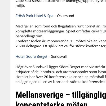
Cape East särskilt attraktivt för ledningsgrupper, styrel
miljö.
Frösö Park Hotel & Spa
– Östersund
Med fjällen som fond och flygplatsen runt hörnet är Fr
kompletta mötesanläggningar. Spaet omfattar cirka 1 
behandlingsrum.
Konferensdelen är imponerande: 13 möteslokaler, kapac
2 500 deltagare. Ett självklart val för större konferens
Hotell Södra Berget
– Sundsvall
Högt över Sundsvall ligger Södra Berget med vidsträckt
erbjuder både inomhus- och utomhuspooler samt bast
Hotellet har över 20 konferenslokaler och en mässhall fö
anläggningen till en av Norrlands största konferensdest
Mellansverige – tillgängli
konceptstarka möten