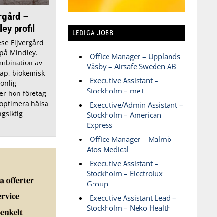
rgård –
ey profil
LEDIGA JOBB
se Eijvergård
 på Mindley.
Office Manager – Upplands
ombination av
Väsby – Airsafe Sweden AB
ap, biokemisk
Executive Assistant –
onlig
Stockholm – me+
er hon företag
 optimera hälsa
Executive/Admin Assistant –
ngsiktig
Stockholm – American
Express
Office Manager – Malmö –
Atos Medical
Executive Assistant –
Stockholm – Electrolux
Group
Executive Assistant Lead –
Stockholm – Neko Health