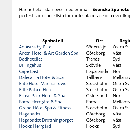
Här är hela listan över medlemmar i
Svenska Spahotel
perfekt som checklista för mötesplanerare och eventkö
Spahotell
Ort
Regi
Ad Astra by Elite
Södertälje
Östra Sv
Arken Hotel & Art Garden Spa
Göteborg
Väst
Badhotellet
Tranås
Syd
Billingehus
Skövde
Väst
Cape East
Haparanda
Norr
Dalecarlia Hotel & Spa
Tällberg
Mellansv
Elite Hotel Marina Tower
Stockholm
Östra Sv
Elite Palace Hotel
Stockholm
Östra Sv
Frösö Park Hotel & Spa
Östersund
Norr
Färna Herrgård & Spa
Färna
Mellansv
Grand Hôtel Spa & Fitness
Stockholm
Östra Sv
Hagabadet
Göteborg
Väst
Hagabadet Drottningtorget
Göteborg
Väst
Hooks Herrgård
Hooks
Syd