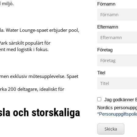
 miljö.
Förnamn
Efternamn
la. Water Lounge-spaet erbjuder pool,
ark särskilt populärt för
t med logistik i fokus.
Företag
Titel
m men exklusiv mötesupplevelse. Spaet
rka 200 deltagare, idealiskt för
Jag godkänner E
Nordics personuppgi
la och storskaliga
*Personuppgiftspoli
Skicka