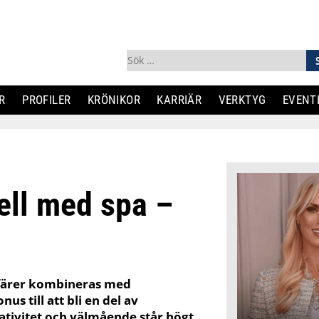
Sök
efter:
R
PROFILER
KRÖNIKOR
KARRIÄR
VERKTYG
EVENT
ell med spa –
affärer kombineras med
us till att bli en del av
ativitet och välmående står högt