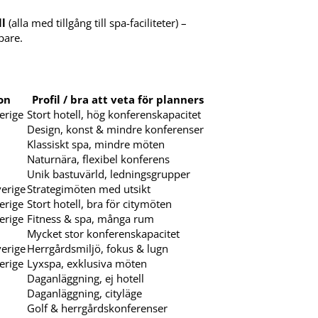
l
(alla med tillgång till spa-faciliteter) –
pare.
on
Profil / bra att veta för planners
erige
Stort hotell, hög konferenskapacitet
Design, konst & mindre konferenser
Klassiskt spa, mindre möten
Naturnära, flexibel konferens
Unik bastuvärld, ledningsgrupper
erige
Strategimöten med utsikt
erige
Stort hotell, bra för citymöten
erige
Fitness & spa, många rum
Mycket stor konferenskapacitet
erige
Herrgårdsmiljö, fokus & lugn
erige
Lyxspa, exklusiva möten
Daganläggning, ej hotell
Daganläggning, cityläge
Golf & herrgårdskonferenser