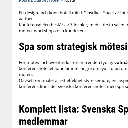
Kosta Boda Art Hotel
– Kosta
Ett design- och konsthotell mitt i Glasriket. Spaet är in
vattnet.
Konferensdelen består av 7 lokaler, med största salen fö
möten, workshops och kundevent.
Spa som strategisk mötesi
För mötes- och eventindustrin är trenden tydlig:
välmåe
konferenshotellet handlar inte längre om lyx – utan om 
möten.
Oavsett om målet är ett effektivt styrelsemöte, en inspir
konferens finns det svenska konferenshotell med spa so
Komplett lista: Svenska Sp
medlemmar