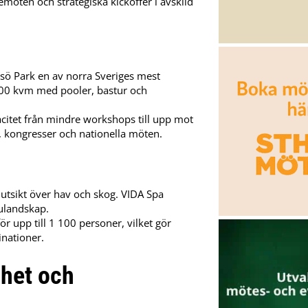
semöten och strategiska kickoffer i avskild
ösö Park en av norra Sveriges mest
200 kvm med pooler, bastur och
itet från mindre workshops till upp mot
er, kongresser och nationella möten.
 utsikt över hav och skog. VIDA Spa
ulandskap.
r upp till 1 100 personer, vilket gör
inationer.
ghet och