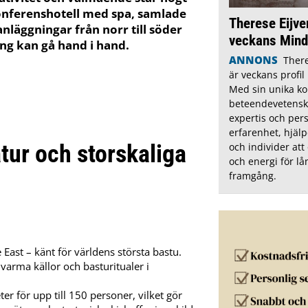
konferenshotell med spa, samlade
Therese Eijve
anläggningar från norr till söder
veckans Mindl
ng kan gå hand i hand.
ANNONS
There
är veckans profil
Med sin unika k
beteendevetensk
expertis och pers
erfarenhet, hjälp
atur och storskaliga
och individer att
och energi för lå
framgång.
 East – känt för världens största bastu.
varma källor och basturitualer i
r för upp till 150 personer, vilket gör