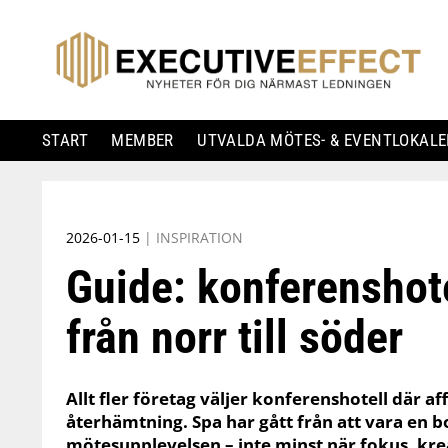
START
MEMBER
UTVALDA MÖTES- & EVENTLOKALE
Skip
to
2026-01-15
|
INSPIRATION
content
Guide: konferenshot
från norr till söder
Allt fler företag väljer konferenshotell där 
återhämtning. Spa har gått från att vara en bon
mötesupplevelsen – inte minst när fokus, kre