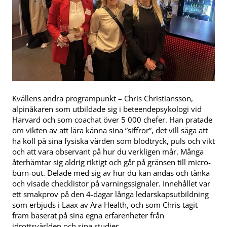
Kvällens andra programpunkt – Chris Christiansson,
alpinåkaren som utbildade sig i beteendepsykologi vid
Harvard och som coachat över 5 000 chefer. Han pratade
om vikten av att lära känna sina ”siffror”, det vill säga att
ha koll på sina fysiska värden som blodtryck, puls och vikt
och att vara observant på hur du verkligen mår. Många
återhämtar sig aldrig riktigt och går på gränsen till micro-
burn-out. Delade med sig av hur du kan andas och tänka
och visade checklistor på varningssignaler. Innehållet var
ett smakprov på den 4-dagar långa ledarskapsutbildning
som erbjuds i Laax av Ara Health, och som Chris tagit
fram baserat på sina egna erfarenheter från
idrottsvärlden och sina studier.