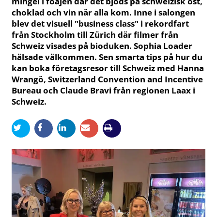
mingel i foajén där det bjöds på schweizisk ost,
choklad och vin när alla kom. Inne i salongen
blev det visuell "business class" i rekordfart
från Stockholm till Zürich där filmer från
Schweiz visades på bioduken. Sophia Loader
hälsade välkommen. Sen smarta tips på hur du
kan boka företagsresor till Schweiz med Hanna
Wrangö, Switzerland Convention and Incentive
Bureau och Claude Bravi från regionen Laax i
Schweiz.