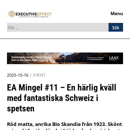
Menu
Sök
efter:
Skip
to
content
2025-10-16
|
EVENT
EA Mingel #11 – En härlig kväll
med fantastiska Schweiz i
spetsen
Röd matta, anrika Bio Skandia från 1923. Skönt