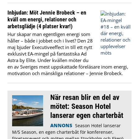
Inbjudan: Möt Jennie Brobeck – en
kväll om energi, relationer och
arbetsglädje (4 platser kvar!)
Hur skapar man egentligen energi som
håller – både i jobbet och i livet?
Den 28
maj bjuder Executiveeffect in till ett nytt
exklusivt EA-mingel på fantastiska Ad
Astra by Elite. Under kvällen möter du
en av Sveriges mest uppskattade föreläsare inom energi,
motivation och mänskliga relationer – Jennie Brobeck.
När resan blir en del av
mötet: Season Hotel
lanserar egen charterbåt
ANNONS
Season Hotel lanserar
M/S Season, en egen charterbåt för konferenser,
företagsevent och möten mellan Stockholm och Ekerö.