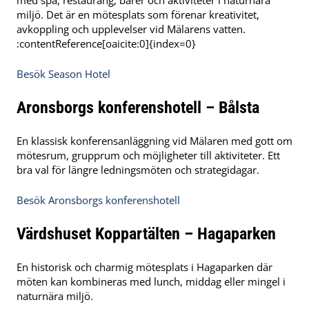
med spa, restaurang, barer och aktiviteter i naturnära
miljö. Det är en mötesplats som förenar kreativitet,
avkoppling och upplevelser vid Mälarens vatten.
:contentReference[oaicite:0]{index=0}
Besök Season Hotel
Aronsborgs konferenshotell – Bålsta
En klassisk konferensanläggning vid Mälaren med gott om
mötesrum, grupprum och möjligheter till aktiviteter. Ett
bra val för längre ledningsmöten och strategidagar.
Besök Aronsborgs konferenshotell
Värdshuset Koppartälten – Hagaparken
En historisk och charmig mötesplats i Hagaparken där
möten kan kombineras med lunch, middag eller mingel i
naturnära miljö.