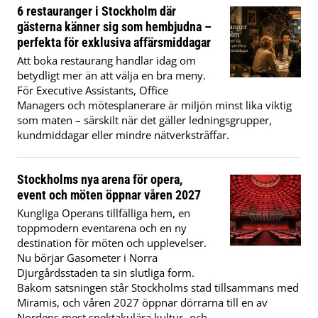
6 restauranger i Stockholm där
gästerna känner sig som hembjudna –
perfekta för exklusiva affärsmiddagar
Att boka restaurang handlar idag om
betydligt mer än att välja en bra meny.
För Executive Assistants, Office
Managers och mötesplanerare är miljön minst lika viktig
som maten – särskilt när det gäller ledningsgrupper,
kundmiddagar eller mindre nätverksträffar.
Stockholms nya arena för opera,
event och möten öppnar våren 2027
Kungliga Operans tillfälliga hem, en
toppmodern eventarena och en ny
destination för möten och upplevelser.
Nu börjar Gasometer i Norra
Djurgårdsstaden ta sin slutliga form.
Bakom satsningen står Stockholms stad tillsammans med
Miramis, och våren 2027 öppnar dörrarna till en av
Nordens mest spektakulära kultur- och