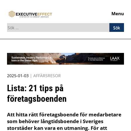
Menu
Sök
efter:
Skip
to
content
2025-01-03
|
AFFÄRSRESOR
Lista: 21 tips på
företagsboenden
Att hitta rätt företagsboende för medarbetare
som behöver långtidsboende i Sveriges
storstäder kan vara en utmaning. För att